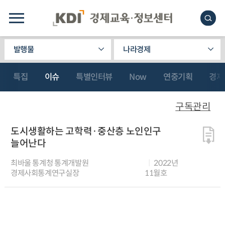
발행물
나라경제
특집
이슈
특별인터뷰
Now
연중기획
경제
구독관리
도시생활하는 고학력·중산층 노인인구
늘어난다
최바울 통계청 통계개발원
2022년
경제사회통계연구실장
11월호