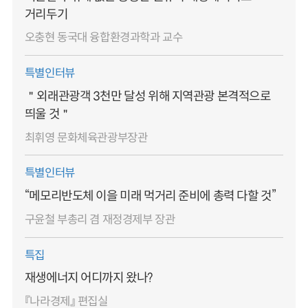
거리두기
오충현 동국대 융합환경과학과 교수
특별인터뷰
＂외래관광객 3천만 달성 위해 지역관광 본격적으로
띄울 것＂
최휘영 문화체육관광부장관
특별인터뷰
“메모리반도체 이을 미래 먹거리 준비에 총력 다할 것”
구윤철 부총리 겸 재정경제부 장관
특집
재생에너지 어디까지 왔나?
『나라경제』 편집실