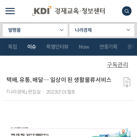
발행물
나라경제
특집
이슈
특별인터뷰
Now
연중기획
경제
구독관리
택배, 유통, 배달… 일상이 된 생활물류서비스
『나라경제』 편집실
2023년 01월호