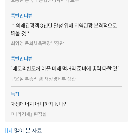
오충현 동국대 융합환경과학과 교수
특별인터뷰
＂외래관광객 3천만 달성 위해 지역관광 본격적으로
띄울 것＂
최휘영 문화체육관광부장관
특별인터뷰
“메모리반도체 이을 미래 먹거리 준비에 총력 다할 것”
구윤철 부총리 겸 재정경제부 장관
특집
재생에너지 어디까지 왔나?
『나라경제』 편집실
많이 본 자료