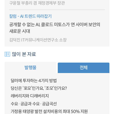
구윤철 부총리 겸 재정경제부 장관
칼럼 - AI 트렌드 따라잡기
공개할 수 없는 AI, 클로드 미토스가 연 사이버 보안의
새로운 시대
김덕진 IT커뮤니케이션연구소 소장
많이 본 자료
발행물
전체
달러에 투자하는 4가지 방법
당신은 ‘포모’인가요, ‘조모’인가요?
레버리지와 디레버리지
수요·공급과 수요·공급곡선
가정용 태양광 발전 설치비용의 최대 50% 지원