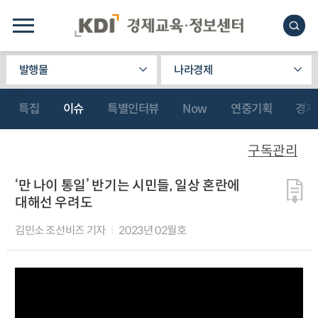
발행물
나라경제
특집
이슈
특별인터뷰
Now
연중기획
경제
구독관리
‘만 나이 통일’ 반기는 시민들, 일상 혼란에
대해선 우려도
김민소 조선비즈 기자
2023년 02월호