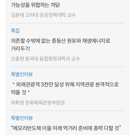
가능성을 위협하는 까닭
김윤태 고려대 공공정책대학 교수
특집
의존할 수밖에 없는 중동산 원유와 재생에너지로
거리두기
오충현 동국대 융합환경과학과 교수
특별인터뷰
＂외래관광객 3천만 달성 위해 지역관광 본격적으로
띄울 것＂
최휘영 문화체육관광부장관
특별인터뷰
“메모리반도체 이을 미래 먹거리 준비에 총력 다할 것”