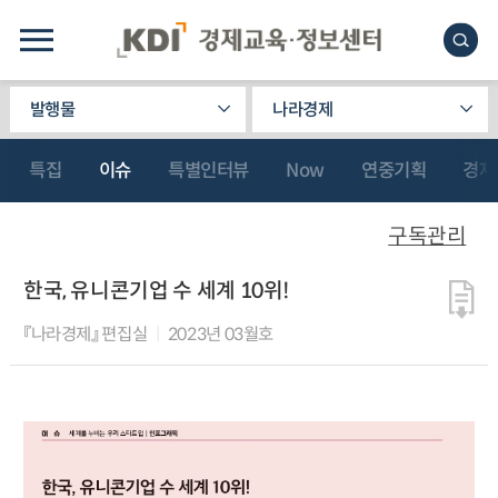
발행물
나라경제
특집
이슈
특별인터뷰
Now
연중기획
경제
구독관리
한국, 유니콘기업 수 세계 10위!
『나라경제』 편집실
2023년 03월호