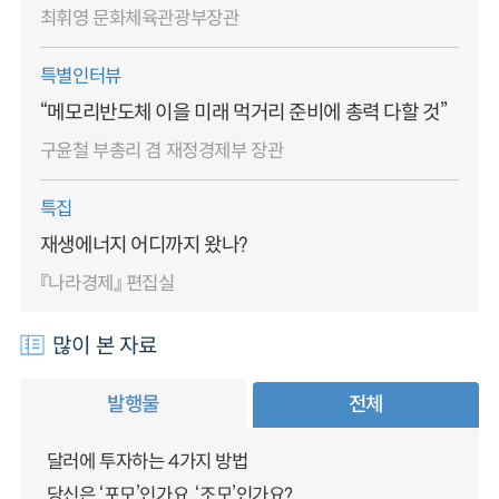
최휘영 문화체육관광부장관
특별인터뷰
“메모리반도체 이을 미래 먹거리 준비에 총력 다할 것”
구윤철 부총리 겸 재정경제부 장관
특집
재생에너지 어디까지 왔나?
『나라경제』 편집실
많이 본 자료
발행물
전체
달러에 투자하는 4가지 방법
당신은 ‘포모’인가요, ‘조모’인가요?