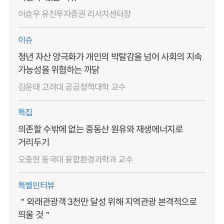
이승우 유진투자증권 리서치센터장
이슈
청년 자산 양극화가 개인의 박탈감을 넘어 사회의 지속
가능성을 위협하는 까닭
김윤태 고려대 공공정책대학 교수
특집
의존할 수밖에 없는 중동산 원유와 재생에너지로
거리두기
오충현 동국대 융합환경과학과 교수
특별인터뷰
＂외래관광객 3천만 달성 위해 지역관광 본격적으로
띄울 것＂