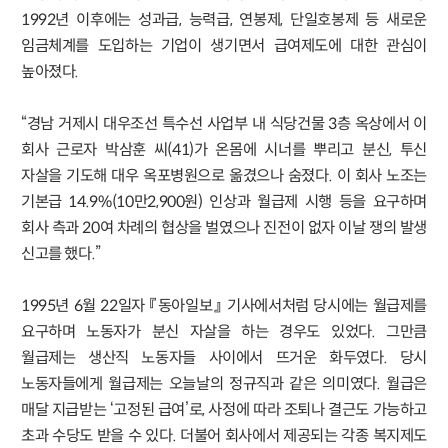
1992년 이후에는 성과급, 능력급, 연봉제, 단일호봉제 등 새로운
임금체계를 도입하는 기업이 생기면서 급여제도에 대한 관심이
높아졌다.
“경남 거제시 대우조선 특수선 사업부 내 식당건물 3층 옥상에서 이
회사 근로자 박삼훈 씨(41)가 온몸에 시너를 뿌리고 분신, 투신
자살을 기도해 대우 옥포병원으로 옮겼으나 숨졌다. 이 회사 노조는
기본급 14.9%(10만2,900원) 인상과 월급제 시행 등을 요구하며
회사 측과 20여 차례의 협상을 벌였으나 진전이 없자 이날 쟁의 발생
신고를 했다.”
1995년 6월 22일자 『동아일보』 기사에서처럼 당시에는 월급제를
요구하며 노동자가 분신 자살을 하는 경우도 있었다. 그만큼
월급제는 생산직 노동자들 사이에서 뜨거운 화두였다. 당시
노동자들에게 월급제는 오늘날의 정규직과 같은 의미였다. 월급은
매달 지급받는 ‘고정된 급여’로, 사정에 따라 조퇴나 결근도 가능하고
초과 수당도 받을 수 있다. 더불어 회사에서 제공되는 각종 복지제도