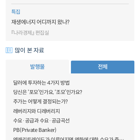
특집
재생에너지 어디까지 왔나?
『나라경제』 편집실
많이 본 자료
발행물
전체
달러에 투자하는 4가지 방법
당신은 ‘포모’인가요, ‘조모’인가요?
주가는 어떻게 결정되는가?
레버리지와 디레버리지
수요·공급과 수요·공급곡선
PB(Private Banker)
엔캐리트레이드가 이루어지면 엔화에 대한 수요가 증가하지 않나요?