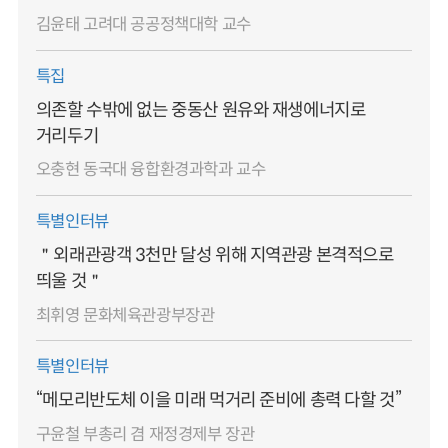
김윤태 고려대 공공정책대학 교수
특집
의존할 수밖에 없는 중동산 원유와 재생에너지로
거리두기
오충현 동국대 융합환경과학과 교수
특별인터뷰
＂외래관광객 3천만 달성 위해 지역관광 본격적으로
띄울 것＂
최휘영 문화체육관광부장관
특별인터뷰
“메모리반도체 이을 미래 먹거리 준비에 총력 다할 것”
구윤철 부총리 겸 재정경제부 장관