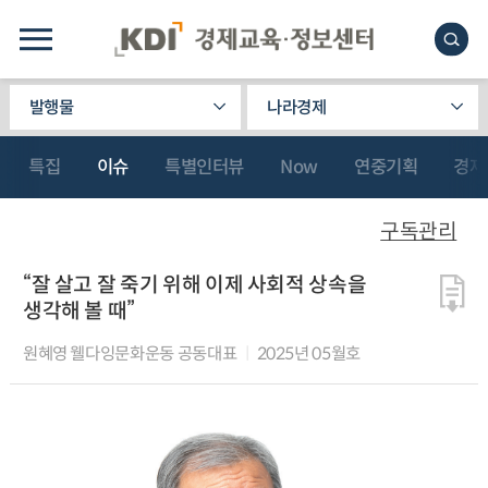
발행물
나라경제
특집
이슈
특별인터뷰
Now
연중기획
경제
구독관리
“잘 살고 잘 죽기 위해 이제 사회적 상속을
생각해 볼 때”
원혜영 웰다잉문화운동 공동대표
2025년 05월호