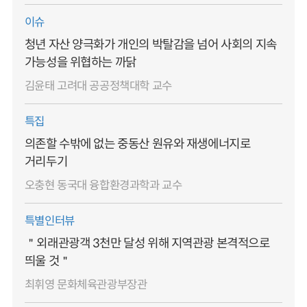
이슈
청년 자산 양극화가 개인의 박탈감을 넘어 사회의 지속
가능성을 위협하는 까닭
김윤태 고려대 공공정책대학 교수
특집
의존할 수밖에 없는 중동산 원유와 재생에너지로
거리두기
오충현 동국대 융합환경과학과 교수
특별인터뷰
＂외래관광객 3천만 달성 위해 지역관광 본격적으로
띄울 것＂
최휘영 문화체육관광부장관