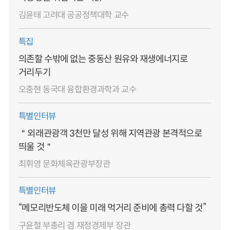
김윤태 고려대 공공정책대학 교수
특집
의존할 수밖에 없는 중동산 원유와 재생에너지로
거리두기
오충현 동국대 융합환경과학과 교수
특별인터뷰
＂외래관광객 3천만 달성 위해 지역관광 본격적으로
띄울 것＂
최휘영 문화체육관광부장관
특별인터뷰
“메모리반도체 이을 미래 먹거리 준비에 총력 다할 것”
구윤철 부총리 겸 재정경제부 장관