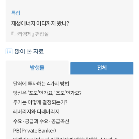
특집
재생에너지 어디까지 왔나?
『나라경제』 편집실
많이 본 자료
발행물
전체
달러에 투자하는 4가지 방법
당신은 ‘포모’인가요, ‘조모’인가요?
주가는 어떻게 결정되는가?
레버리지와 디레버리지
수요·공급과 수요·공급곡선
PB(Private Banker)