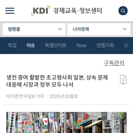
발행물
나라경제
특집
이슈
특별인터뷰
Now
연중기획
경제
구독관리
생전 증여 활발한 초고령사회 일본, 상속 문제
대응에 시장과 정부 모두 나서
박지영 한국일보 기자
2025년 05월호