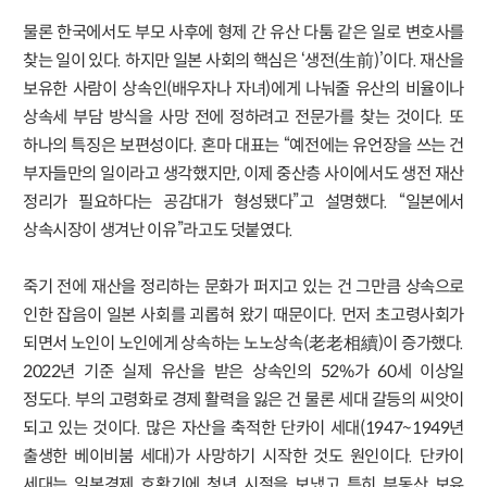
물론 한국에서도 부모 사후에 형제 간 유산 다툼 같은 일로 변호사를
찾는 일이 있다. 하지만 일본 사회의 핵심은 ‘생전(生前)’이다. 재산을
보유한 사람이 상속인(배우자나 자녀)에게 나눠줄 유산의 비율이나
상속세 부담 방식을 사망 전에 정하려고 전문가를 찾는 것이다. 또
하나의 특징은 보편성이다. 혼마 대표는 “예전에는 유언장을 쓰는 건
부자들만의 일이라고 생각했지만, 이제 중산층 사이에서도 생전 재산
정리가 필요하다는 공감대가 형성됐다”고 설명했다. “일본에서
상속시장이 생겨난 이유”라고도 덧붙였다.
죽기 전에 재산을 정리하는 문화가 퍼지고 있는 건 그만큼 상속으로
인한 잡음이 일본 사회를 괴롭혀 왔기 때문이다. 먼저 초고령사회가
되면서 노인이 노인에게 상속하는 노노상속(老老相續)이 증가했다.
2022년 기준 실제 유산을 받은 상속인의 52%가 60세 이상일
정도다. 부의 고령화로 경제 활력을 잃은 건 물론 세대 갈등의 씨앗이
되고 있는 것이다. 많은 자산을 축적한 단카이 세대(1947~1949년
출생한 베이비붐 세대)가 사망하기 시작한 것도 원인이다. 단카이
세대는 일본경제 호황기에 청년 시절을 보냈고 특히 부동산 보유