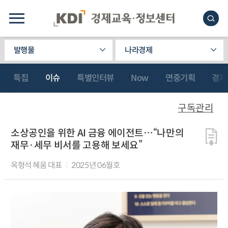
발행물
나라경제
특집
이슈
특별인터뷰
Now
연중기획
경제
구독관리
소상공인을 위한 AI 금융 에이전트…“나만의
재무·세무 비서를 고용해 보세요”
옥형석 혜움 대표
2025년 06월호