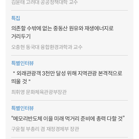
김윤태 고려대 공공정책대학 교수
특집
의존할 수밖에 없는 중동산 원유와 재생에너지로
거리두기
오충현 동국대 융합환경과학과 교수
특별인터뷰
＂외래관광객 3천만 달성 위해 지역관광 본격적으로
띄울 것＂
최휘영 문화체육관광부장관
특별인터뷰
“메모리반도체 이을 미래 먹거리 준비에 총력 다할 것”
구윤철 부총리 겸 재정경제부 장관