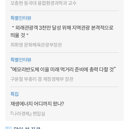
오충현 동국대 융합환경과학과 교수
특별인터뷰
＂외래관광객 3천만 달성 위해 지역관광 본격적으로
띄울 것＂
최휘영 문화체육관광부장관
특별인터뷰
“메모리반도체 이을 미래 먹거리 준비에 총력 다할 것”
구윤철 부총리 겸 재정경제부 장관
특집
재생에너지 어디까지 왔나?
『나라경제』 편집실