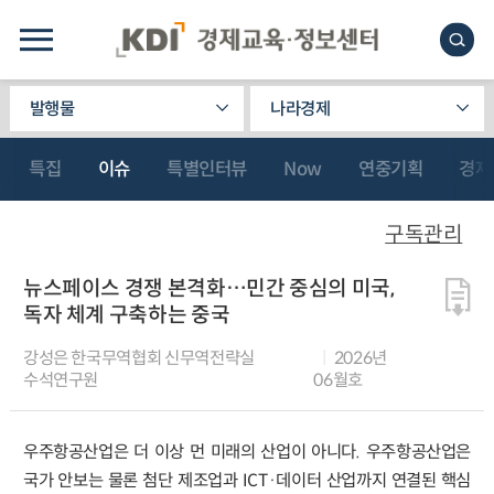
발행물
나라경제
특집
이슈
특별인터뷰
Now
연중기획
경제
구독관리
뉴스페이스 경쟁 본격화…민간 중심의 미국,
독자 체계 구축하는 중국
강성은 한국무역협회 신무역전략실
2026년
수석연구원
06월호
우주항공산업은 더 이상 먼 미래의 산업이 아니다. 우주항공산업은
국가 안보는 물론 첨단 제조업과 ICT·데이터 산업까지 연결된 핵심