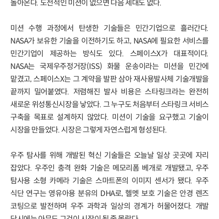
돌아온다. 도전적인 미션이 없으면 다음 세대도 없다.
미션 수행 과정에서 탄생한 기술들은 민간기업으로 흘러간다.
NASA가 보유한 기술을 이전하기도 하고, NASA에 필요한 서비스를
민간기업이 제공하는 방식도 있다. 스페이스X가 대표적이다.
NASA는 국제우주정거장(ISS) 화물 운송이라는 미션을 민간에
맡겼고, 스페이스X는 그 계약을 발판 삼아 재사용발사체 기술개발을
끝까지 밀어붙였다. 저렴해진 발사 비용은 스타링크라는 완전히
새로운 위성통신시장을 낳았다. 그 누구도 처음부터 스타링크 서비스
구축을 목표로 설계하지 않았다. 미션이 기술을 요구했고 기술이
시장을 만들었다. 시장은 그렇게 자연스럽게 형성된다.
우주 탐사를 위해 개발된 혁신 기술들은 오늘날 일상 곳곳에 자리
잡았다. 우주인 충격 완화 기술은 메모리폼 베개로 개발됐고, 우주
탐사용 소형 카메라 기술은 스마트폰의 이미지 센서가 됐다. 우주
식단 연구는 영유아용 분유의 DHA로, 헬멧 보호 기술은 안경 렌즈
코팅으로 발전하며 우주 과학과 일상의 경계가 허물어졌다. 개발
당시에는 아무도 그것이 시장이 될 줄 몰랐다.