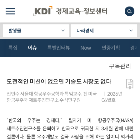
발행물
나라경제
특집
이슈
특별인터뷰
Now
연중기획
경제
구독관리
도전적인 미션이 없으면 기술도 시장도 없다
전인수 서울대 항공우주공학과 특임교수, 전 미국
2026년
항공우주국 제트추진연구소 수석연구원
06월호
“한국의 우주는 경제다.” 필자가 미 항공우주국(NASA)
제트추진연구소를 은퇴하고 한국으로 귀국한 지 3개월 만에 내린
결론이다. 물론 우주개발도 결국 사람을 위해 하는 일이니 먹거리