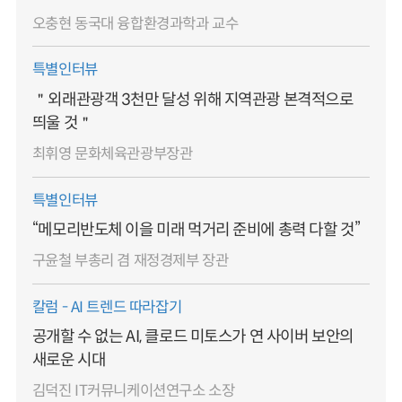
오충현 동국대 융합환경과학과 교수
특별인터뷰
＂외래관광객 3천만 달성 위해 지역관광 본격적으로
띄울 것＂
최휘영 문화체육관광부장관
특별인터뷰
“메모리반도체 이을 미래 먹거리 준비에 총력 다할 것”
구윤철 부총리 겸 재정경제부 장관
칼럼 - AI 트렌드 따라잡기
공개할 수 없는 AI, 클로드 미토스가 연 사이버 보안의
새로운 시대
김덕진 IT커뮤니케이션연구소 소장