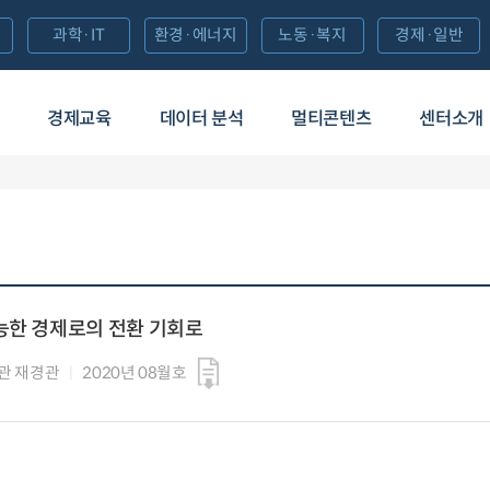
과학·IT
환경·에너지
노동·복지
경제·일반
경제교육
데이터 분석
멀티콘텐츠
센터소개
능한 경제로의 전환 기회로
관 재경관
2020년 08월호