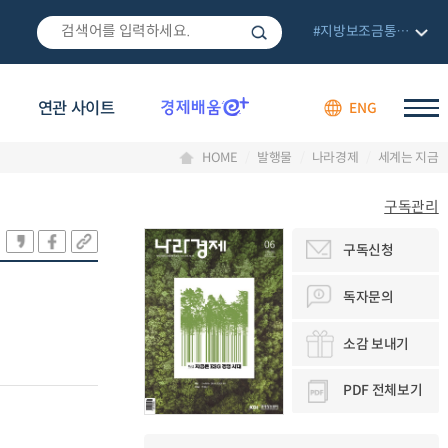
#지방보조금통합관리망
연관 사이트
ENG
HOME
발행물
나라경제
세계는 지금
구독관리
구독신청
독자문의
소감 보내기
PDF 전체보기