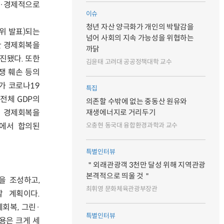
·경제적으로
이슈
청년 자산 양극화가 개인의 박탈감을
행위 발표)되는
넘어 사회의 지속 가능성을 위협하는
한 경제회복을
까닭
진됐다. 또한
김윤태 고려대 공공정책대학 교수
쟁 훼손 등의
가 코로나19
특집
전체 GDP의
의존할 수밖에 없는 중동산 원유와
의 경제회복을
재생에너지로 거리두기
의에서 합의된
오충현 동국대 융합환경과학과 교수
특별인터뷰
＂외래관광객 3천만 달성 위해 지역관광
본격적으로 띄울 것＂
을 조성하고,
최휘영 문화체육관광부장관
할 계획이다.
제회복, 그린·
특별인터뷰
용은 크게 세