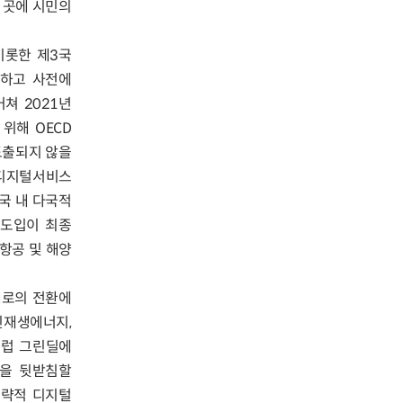
는 곳에 시민의
비롯한 제3국
링하고 사전에
쳐 2021년
위해 OECD
도출되지 않을
 디지털서비스
자국 내 다국적
 도입이 최종
항공 및 해양
제로의 전환에
신재생에너지,
유럽 그린딜에
을 뒷받침할
전략적 디지털