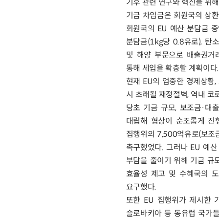
기후 관련 연구와 혁신을 위해 ‘
기금 차입금은 회원국의 상환
회원국의 EU 예산 분담금 증
분담금(1kg당 0.8유로), 탄소국경
및 해양 부문으로 배출권거래제(ET
통해 세입을 확충할 계획이다.
현재 EU의 엄중한 경제상황,
시 초래될 재정절벽, 역내 코
당초 기금 규모, 보조금·대
대립해 협상이 순조롭게 진행
집행위의 7,500억유로(보조
촉구했었다. 그러나 EU 예산 
부담을 줄이기 위해 기금 규모를
효율성 제고 및 수혜국의 도
요구했다.
또한 EU 집행위가 제시한 기
슬로바키아 등 동유럽 국가들