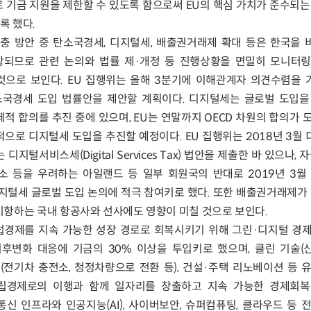
을 전제로 기금 지원을 제한할 수 있도록 함으로써 EU의 핵심 가치가 준수되
록 했다.
확충 방안 중 탄소국경세, 디지털세, 배출권거래제 확대 등은 한국을 
상되므로 관련 논의와 법률 제·개정 등 진행상황을 면밀히 모니터
것으로 보인다. EU 집행위는 올해 3분기에 이해관계자 의견수렴을 거
국경세 도입 법률안을 제안할 계획이다. 디지털세는 글로벌 도입을 
제적 합의를 추진 중에 있으며, EU는 연말까지 OECD 차원의 합의가 
적으로 디지털세 도입을 추진할 예정이다. EU 집행위는 2018년 3월
지털서비스세(Digital Services Tax) 법안을 제출한 바 있으나, 
감소 등을 우려하는 아일랜드 등 일부 회원국의 반대로 2019년 3월
디지털세 글로벌 도입 논의에 적극 참여키로 했다. 또한 배출권거래제가 
기항하는 국내 항공사와 선사에도 영향이 미칠 것으로 보인다.
럽경제를 지속 가능한 성장 경로로 회복시키기 위해 그린·디지털 경
기후변화 대응에 기금의 30% 이상을 투입키로 했으며, 클린 기술(
송(전기차 충전소, 청정차량으로 전환 등), 건설·주택 리노베이션 등 
립경제로의 이행과 함께 일자리를 창출하고 지속 가능한 경제회복
 통신 인프라와 인공지능(AI), 사이버보안, 슈퍼컴퓨팅, 클라우드 등 