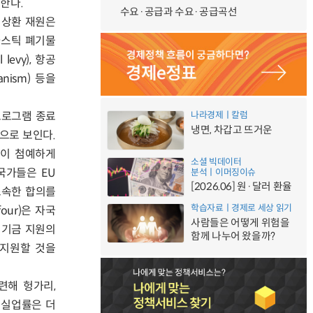
원한다.
수요·공급과 수요·공급곡선
 상환 재원은
라스틱 폐기물
 levy), 항공
nism) 등을
프로그램 종료
나라경제ㅣ칼럼
냉면, 차갑고 뜨거운
것으로 보인다.
장이 첨예하게
소셜 빅데이터
국가들은 EU
분석ㅣ이머징이슈
[2026.06] 원·달러 환율
조속한 합의를
학습자료ㅣ경제로 세상 읽기
our)은 자국
사람들은 어떻게 위험을
, 기금 지원의
함께 나누어 왔을까?
 지원할 것을
관련해 헝가리,
 실업률은 더