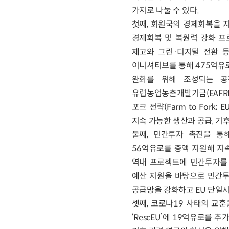
가지로 나눌 수 있다.
첫째, 회원국의 경제회복을 지원
경제회복 및 복원력 강화 프로그램(
제고와 그린·디지털 전환 등과
이니셔티브를 통해 475억유로
완화를 위해 조성되는 공정전환
유럽농업농촌개발기금(EAFRD)을
포크 전략(Farm to Fo
지속 가능한 생산과 공급, 기
둘째, 민간투자 촉진을 통해
56억유로를 증액 지원해 지속 
역내 프로젝트에 민간투자를 유인한
예산 지원을 바탕으로 민간투
공급망을 강화하고 EU 단일
셋째, 코로나19 사태의 교
‘RescEU’에 19억유로를