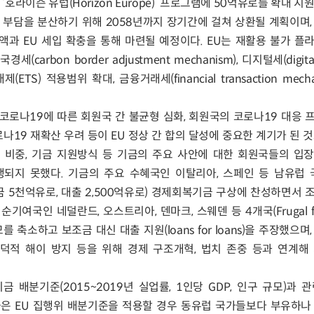
호라이즌 유럽(Horizon Europe)’ 프로그램에 50억유로를 확대 지
 부담을 분산하기 위해 2058년까지 장기간에 걸쳐 상환될 계획이며,
액과 EU 세입 확충을 통해 마련될 예정이다. EU는 재활용 불가 플
세(carbon border adjustment mechanism), 디지털세(digital
S) 적용범위 확대, 금융거래세(financial transaction mecha
 코로나19에 따른 회원국 간 불균형 심화, 회원국의 코로나19 대응 
로나19 재확산 우려 등이 EU 정상 간 합의 달성에 중요한 계기가 된 
출 비중, 기금 지원방식 등 기금의 주요 사안에 대한 회원국들의 입
되지 못했다. 기금의 주요 수혜국인 이탈리아, 스페인 등 남유럽 
금 5천억유로, 대출 2,500억유로) 경제회복기금 구상에 찬성하면서 
순기여국인 네덜란드, 오스트리아, 덴마크, 스웨덴 등 4개국(Frugal f
 축소하고 보조금 대신 대출 지원(loans for loans)을 주장했으며
덕적 해이 방지 등을 위해 경제 구조개혁, 법치 존중 등과 연계해
금 배분기준(2015~2019년 실업률, 1인당 GDP, 인구 규모)과 
은 EU 집행위 배분기준을 적용할 경우 동유럽 국가들보다 부유하나