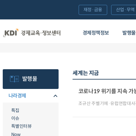
재정·금융
산업·무역
경제정책정보
발행물
세계는 지금
발행물
코로나19 위기를 지속 가
나라경제
조규산 주벨기에·유럽연합대사
특집
이슈
특별인터뷰
Now