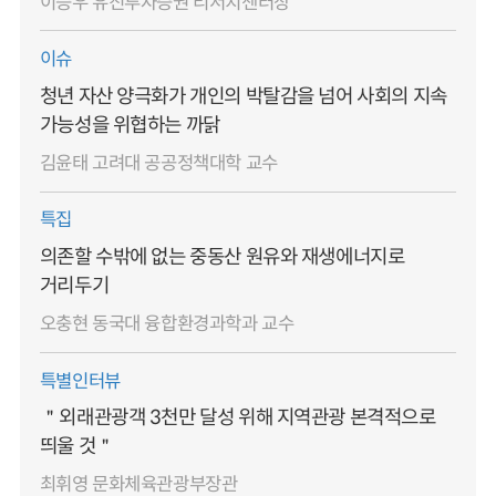
이승우 유진투자증권 리서치센터장
이슈
청년 자산 양극화가 개인의 박탈감을 넘어 사회의 지속
가능성을 위협하는 까닭
김윤태 고려대 공공정책대학 교수
특집
의존할 수밖에 없는 중동산 원유와 재생에너지로
거리두기
오충현 동국대 융합환경과학과 교수
특별인터뷰
＂외래관광객 3천만 달성 위해 지역관광 본격적으로
띄울 것＂
최휘영 문화체육관광부장관