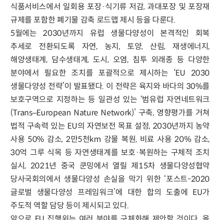
식품서비스에서 일회용 포장·식기류 저감, 과대포장 및 포장재
규제를 포함한 폐기물 감축 로드맵 제시 등을 다룬다.
5월에는 2030년까지 유럽 생물다양성이 본격적인 회복
추세로 전환되도록 자연, 농지, 토양, 산림, 재생에너지,
해양생태계, 담수생태계, 도시, 오염, 침투 외래종 등 다양한
분야에서 필요한 조치를 포괄적으로 제시하는 ‘EU 2030
생물다양성 전략’이 발표됐다. 이 전략은 육지와 바다의 30%를
보호구역으로 지정하는 등 일관성 있는 ‘범유럽 자연네트워크
(Trans–European Nature Network)’ 구축, 영향평가를 거쳐
법적 구속력 있는 EU의 자연보전 목표 설정, 2030년까지 농약
사용 50% 감소, 2만5천km 강물 복원, 비료 사용 20% 감소,
30억 그루 식목 등 자연생태계를 보호·복원하는 구체적 조치
실시, 2021년 중국 쿤밍에서 열릴 제15차 생물다양성협약
당사국회의에서 생물다양성 손실을 막기 위한 ‘포스트-2020
글로벌 생물다양성 프레임워크’에 대한 합의 도출에 EU가
주도적 역할 담당 등이 제시되고 있다.
앞으로 EU 집행위는 여러 분야를 구체화해 제안할 것이다. 올