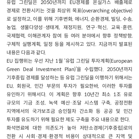
유럽 그린딜은 2050년까지 EU경제를 온실가스 배출제로
경제로 전환시키는 것을 최상위 목표(overarching objective)
로 설정하고, 이를 위해 기후변화, 에너지, 순환경제, 빌딩, 수송,
농업, 생물다양성·생태계, 재정지원, 연구·혁신, 교육·훈련,
국제협력, 이해관계자 참여 등 여러 분야에서 향후 정책방향,
구체적 실행계획, 일정 등을 제시하고 있다. 지금까지 발표된
내용은 다음과 같다.
EU 집행위는 우선 지난 1월 ‘유럽 그린딜 투자계획(European
Green Deal Investment Plan)’을 수립했다. 2050년까지
기후중립 경제를 달성하는 등 유럽 그린딜을 이행하기 위해서는
EU, 회원국, 민간 부문의 투자가 필요한바, 이러한 투자를
유인하기 위해서다. 이 계획은 향후 10년간 최소 1조 유로
규모의 기금 조성, 녹색 예산·조달 시스템 구축, 공정전환
지역에서의 국가보조금 승인절차 간소화 등 공공 및 민간
투자를 유도하기 위해 필요한 제도 구축을 주요 내용으로 한다.
화석연료에 대한 의존도가 높아 저탄소경제(기후중립)로의
전환 시 사회·경제·환경적 비용이 상대적으로 큰 지역 및