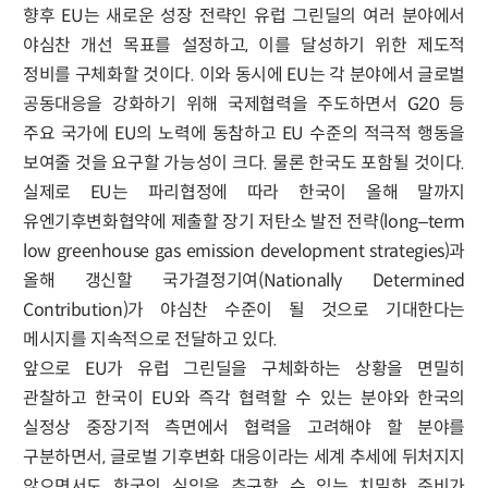
향후 EU는 새로운 성장 전략인 유럽 그린딜의 여러 분야에서
야심찬 개선 목표를 설정하고, 이를 달성하기 위한 제도적
정비를 구체화할 것이다. 이와 동시에 EU는 각 분야에서 글로벌
공동대응을 강화하기 위해 국제협력을 주도하면서 G20 등
주요 국가에 EU의 노력에 동참하고 EU 수준의 적극적 행동을
보여줄 것을 요구할 가능성이 크다. 물론 한국도 포함될 것이다.
실제로 EU는 파리협정에 따라 한국이 올해 말까지
유엔기후변화협약에 제출할 장기 저탄소 발전 전략(long–term
low greenhouse gas emission development strategies)과
올해 갱신할 국가결정기여(Nationally Determined
Contribution)가 야심찬 수준이 될 것으로 기대한다는
메시지를 지속적으로 전달하고 있다.
앞으로 EU가 유럽 그린딜을 구체화하는 상황을 면밀히
관찰하고 한국이 EU와 즉각 협력할 수 있는 분야와 한국의
실정상 중장기적 측면에서 협력을 고려해야 할 분야를
구분하면서, 글로벌 기후변화 대응이라는 세계 추세에 뒤처지지
않으면서도 한국의 실익을 추구할 수 있는 치밀한 준비가