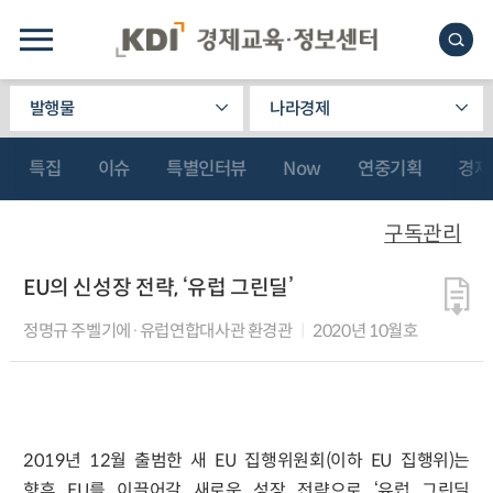
발행물
나라경제
특집
이슈
특별인터뷰
Now
연중기획
경제
구독관리
EU의 신성장 전략, ‘유럽 그린딜’
정명규 주벨기에·유럽연합대사관 환경관
2020년 10월호
2019년 12월 출범한 새 EU 집행위원회(이하 EU 집행위)는
향후 EU를 이끌어갈 새로운 성장 전략으로 ‘유럽 그린딜