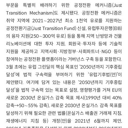
부문을 특별히 배려하기 위한 공정전환 메커니즘(Just
Transition Mechanism)도 제시됐다. 공정전환 메커니즘은
취약 지역에 2021∼2027년 최소 1천억 유로를 지원하는
공정전환기금(Just Transition Fund) 신설, 유럽투자은행(EIB)
의 융자 지원(250∼300억 유로) 등을 통해 지역 난방망과 건물
리노베이션에 대한 투자 지원, 회원국·투자자 등에 기술적
지원을 제공하고 지역사회·지방정부·사회파트너·NGO 등이
참여하는 공정전환 플랫폼이라는 거버넌스 구축 등을 포함한다.
3월 초에는 유럽 그린딜의 핵심 목표인 ‘2050년까지 기후중립
달성’에 법적 구속력을 부여하기 위한 ‘유럽기후법(안)’이
제안됐다. 여기에 담겨 있는 내용은 ‘2050년까지 기후중립
달성’을 법적 구속력 있는 목표로 설정, 영향평가를 거쳐 EU의
새로운 2030년 온실가스 감축 목표 제시(1990년 대비 40%
감축→50∼55% 감축), 새로운 2030년 온실가스 감축 목표를
달성하기 위해 필요한 관련 법률(온실가스 배출권 거래제 지침,
재생에너지 지침 등) 개정(안)을 2021년 6월까지 제안,