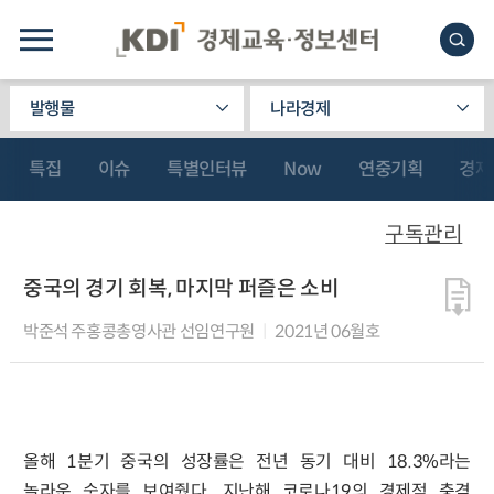
발행물
나라경제
특집
이슈
특별인터뷰
Now
연중기획
경제
구독관리
중국의 경기 회복, 마지막 퍼즐은 소비
박준석 주홍콩총영사관 선임연구원
2021년 06월호
올해 1분기 중국의 성장률은 전년 동기 대비 18.3%라는
놀라운 숫자를 보여줬다. 지난해 코로나19의 경제적 충격