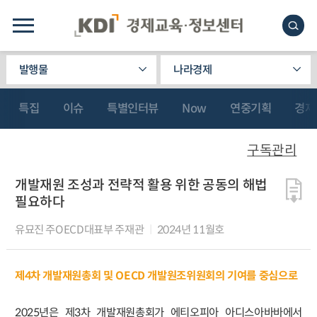
발행물
나라경제
특집
이슈
특별인터뷰
Now
연중기획
경제
구독관리
개발재원 조성과 전략적 활용 위한 공동의 해법
필요하다
유묘진 주OECD대표부 주재관
2024년 11월호
제4차 개발재원총회 및 OECD 개발원조위원회의 기여를 중심으로
2025년은 제3차 개발재원총회가 에티오피아 아디스아바바에서