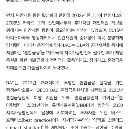
규모 확대, 측정 방법 개선을 추진해 왔다.
먼저, 민간재원 동원 활성화와 관련해 2002년 몬테레이 컨센서스와
2008년 카타르 도하 선언에서부터 추가적인 개발재원 확보를
위해서는 민간재원 동원이 필요하다는 인식이 있었으며, 2015년
아디스아바바 행동계획에서 민간재원의 중요성이 더욱 분명하게
명시됐다. 이러한 움직임에 맞춰 DAC는 ODA와 민간재원을 동시에
지원하는 ‘혼합금융’을 ‘개도국의 지속가능발전에 필요한 추가 재원
동원을 위한 개발금융의 전략적인 활용’이라고 정의하고, 혼합금융
확대를 위한 기틀을 다지려 노력했다.
DAC는 2017년 효과적이고 투명한 혼합금융 실행을 위한
정책수단으로서 ‘OECD DAC 혼합금융원칙’을 채택했고, 2020년
혼합금융원칙 이행 지원을 위해 ‘혼합금융원칙 가이던스’를
마련했다. 2021년에는 유엔개발계획(UNDP)과 협업해 2030
지속가능발전목표 달성에 기여하려는 투자자를 위한 베스트
프랙티스(best practice)이자 자기평가수단인 ‘임팩트 스탠더드
(impact standard)’를 개발했다. 또한 DAC는 공여국, 수원국,