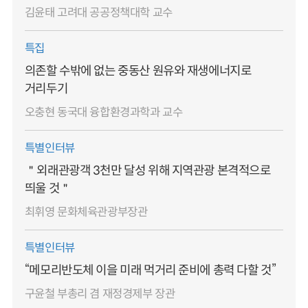
김윤태 고려대 공공정책대학 교수
특집
의존할 수밖에 없는 중동산 원유와 재생에너지로
거리두기
오충현 동국대 융합환경과학과 교수
특별인터뷰
＂외래관광객 3천만 달성 위해 지역관광 본격적으로
띄울 것＂
최휘영 문화체육관광부장관
특별인터뷰
“메모리반도체 이을 미래 먹거리 준비에 총력 다할 것”
구윤철 부총리 겸 재정경제부 장관