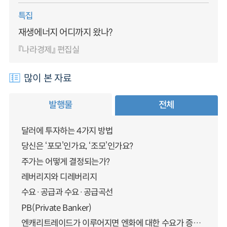
특집
재생에너지 어디까지 왔나?
『나라경제』 편집실
많이 본 자료
발행물
전체
달러에 투자하는 4가지 방법
당신은 ‘포모’인가요, ‘조모’인가요?
주가는 어떻게 결정되는가?
레버리지와 디레버리지
수요·공급과 수요·공급곡선
PB(Private Banker)
엔캐리트레이드가 이루어지면 엔화에 대한 수요가 증가하지 않나요?