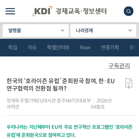
발행물
나라경제
특집
이슈
특별인터뷰
Now
연중기획
경제
구독관리
한국의 ‘호라이즌 유럽’ 준회원국 참여, 한·EU
연구협력의 전환점 될까?
정재욱 주벨기에EU대사관 겸 주NATO대표부
2026년
과학관
04월호
우리나라는 지난해부터 EU의 주요 연구혁신 프로그램인 ‘호라이즌
유럽’에 준회원국으로 참여하고 있다.