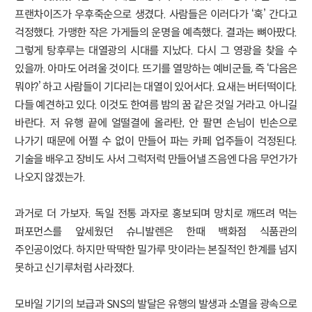
프랜차이즈가 우후죽순으로 생겼다. 사람들은 이러다가 ‘훅’ 간다고
걱정했다. 가맹한 작은 가게들의 운명을 예측했다. 결과는 뼈아팠다.
그렇게 탕후루는 대열광의 시대를 지났다. 다시 그 영광을 찾을 수
있을까. 아마도 어려울 것이다. 뜨기를 열망하는 예비군들, 즉 ‘다음은
뭐야?’ 하고 사람들이 기다리는 대열이 있어서다. 요새는 버터떡이다.
다들 예견하고 있다. 이것도 한여름 밤의 꿈 같은 것일 거라고. 아니길
바란다. 저 유행 끝에 얼떨결에 올라탄, 안 팔면 손님이 빈손으로
나가기 때문에 어쩔 수 없이 만들어 파는 카페 업주들이 걱정된다.
기술을 배우고 장비도 사서 그럭저럭 만들어낼 즈음엔 다음 무언가가
나오지 않겠는가.
과거로 더 가보자. 독일 전통 과자로 홍보되며 망치로 깨뜨려 먹는
퍼포먼스를 앞세웠던 슈니발렌은 한때 백화점 식품관의
주인공이었다. 하지만 딱딱한 밀가루 맛이라는 본질적인 한계를 넘지
못하고 신기루처럼 사라졌다.
모바일 기기의 보급과 SNS의 발달은 유행의 발생과 소멸을 광속으로