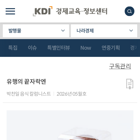
발행물
나라경제
특집
이슈
특별인터뷰
Now
연중기획
경제
구독관리
유행의 끝자락엔
박찬일 음식 칼럼니스트
2026년 05월호