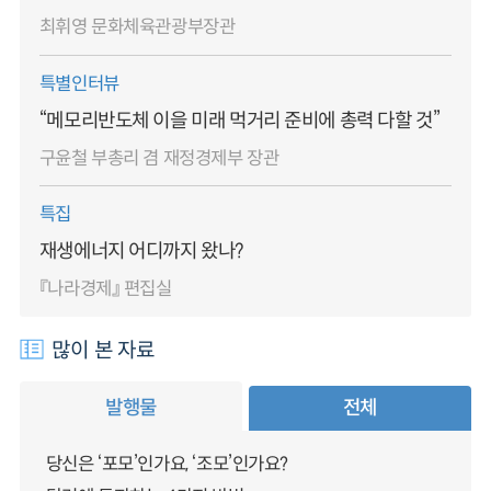
최휘영 문화체육관광부장관
특별인터뷰
“메모리반도체 이을 미래 먹거리 준비에 총력 다할 것”
구윤철 부총리 겸 재정경제부 장관
특집
재생에너지 어디까지 왔나?
『나라경제』 편집실
많이 본 자료
발행물
전체
당신은 ‘포모’인가요, ‘조모’인가요?