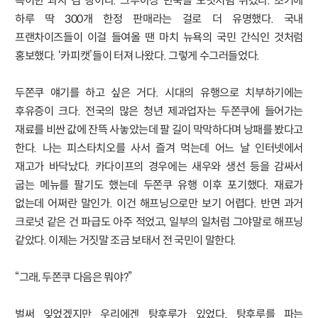
특이한 과자 겸 빵이다. 크루아상 반죽을 도넛처럼 튀겼다. 초기에
하루 딱 300개 한정 판매라는 걸로 더 유명했다. 국내
프랜차이즈들이 이걸 들여올 땐 마치 뉴욕의 국민 간식인 것처럼
홍보했다. ‘카피캣’들이 터져 나왔다. 그렇게 수그러들었다.
두쫀쿠 얘기를 하고 싶은 거다. 시대의 유행으로 치부하기에는
후유증이 크다. 전국의 많은 청년 제과업자는 두쫀쿠에 들어가는
재료를 비싼 값에 잔뜩 사놓았는데 팔 길이 막막하다며 낭패를 봤다고
한다. 나는 피스타치오를 사서 즐겨 먹는데 어느 날 인터넷에서
재고가 바닥났다. 카다이프의 경우에는 새우와 생선 등을 감싸서
굽는 메뉴를 팔기도 했는데 두쫀쿠 유행 이후 포기했다. 재료가
없는데 어쩌란 말인가. 이건 해프닝으로만 보기 어렵다. 반면 과거
크로넛 같은 건 파급도 아주 적었고, 일부의 일처럼 그야말로 해프닝
같았다. 이제는 거짓말 조금 보태서 전 국민이 말한다.
“그래, 두쫀쿠 다음은 뭐야?”
벌써 잊었겠지만 우리에겐 탕후루가 있었다. 탕후루를 파는