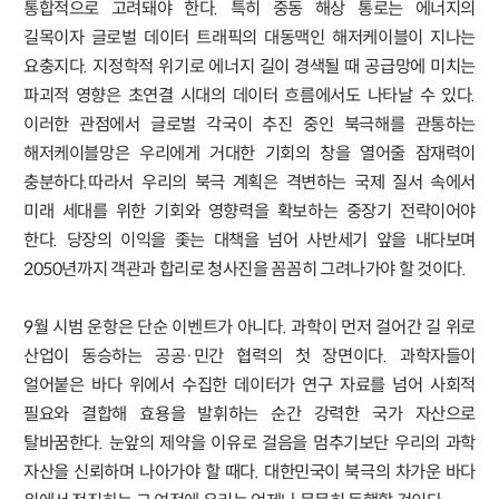
통합적으로 고려돼야 한다. 특히 중동 해상 통로는 에너지의
길목이자 글로벌 데이터 트래픽의 대동맥인 해저케이블이 지나는
요충지다. 지정학적 위기로 에너지 길이 경색될 때 공급망에 미치는
파괴적 영향은 초연결 시대의 데이터 흐름에서도 나타날 수 있다.
이러한 관점에서 글로벌 각국이 추진 중인 북극해를 관통하는
해저케이블망은 우리에게 거대한 기회의 창을 열어줄 잠재력이
충분하다.따라서 우리의 북극 계획은 격변하는 국제 질서 속에서
미래 세대를 위한 기회와 영향력을 확보하는 중장기 전략이어야
한다. 당장의 이익을 좇는 대책을 넘어 사반세기 앞을 내다보며
2050년까지 객관과 합리로 청사진을 꼼꼼히 그려나가야 할 것이다.
9월 시범 운항은 단순 이벤트가 아니다. 과학이 먼저 걸어간 길 위로
산업이 동승하는 공공·민간 협력의 첫 장면이다. 과학자들이
얼어붙은 바다 위에서 수집한 데이터가 연구 자료를 넘어 사회적
필요와 결합해 효용을 발휘하는 순간 강력한 국가 자산으로
탈바꿈한다. 눈앞의 제약을 이유로 걸음을 멈추기보단 우리의 과학
자산을 신뢰하며 나아가야 할 때다. 대한민국이 북극의 차가운 바다