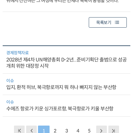
위에서 전진하는 그 여정에 우리는 언제나 묵묵히 동행할 것이다.
목록보기
경제정책자료
2028년 제4차 UN해양총회 D-2년...준비기획단 출범으로 성공
개최 위한 대장정 시작
이슈
입지, 환적 허브, 북극항로까지 뭐 하나 빠지지 않는 부산항
이슈
수에즈 항로가 키운 싱가포르항, 북극항로가 키울 부산항
1
2
3
4
5