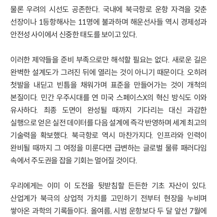
물론 우려의 시선도 공존한다. 국내에 북극항로 운항 자격을 갖춘
선장이나 1등항해사는 11명에 불과하며 해운선사들 역시 경제성과
안전성 사이에서 신중한 태도를 보이고 있다.
이러한 제약들을 준비 부족으로만 해석할 필요는 없다. 새로운 길은
완벽한 설계도가 그려진 뒤에 열리는 것이 아니기 때문이다. 오히려
첫발을 내딛고 빈틈을 채워가며 표준을 만들어가는 것이 개척의
본질이다. 민간 우주시대를 연 미국 스페이스X의 혁신 방식도 이와
유사하다. 최종 도면이 완성될 때까지 기다리는 대신 과감한
실행으로 얻은 실전 데이터를 다음 설계에 즉각 반영하며 세계 최고의
기술력을 확보했다. 북극항로 역시 마찬가지다. 인프라와 인력이
완비될 때까지 그 여정을 미룬다면 급변하는 글로벌 물류 패러다임
속에서 주도권을 잡을 기회는 멀어질 것이다.
우리에게는 이미 이 도전을 뒷받침할 든든한 기초 자산이 있다.
산업계가 북극의 상업적 가치를 고민하기 전부터 현장을 누비며
쌓아온 과학의 기록들이다. 올여름, 시범 운항보다 두 달 앞선 7월에