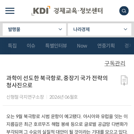
발행물
나라경제
특집
이슈
특별인터뷰
Now
연중기획
경제
구독관리
과학이 선도한 북극항로, 중장기 국가 전략의
청사진으로
신형철 극지연구소장
2026년 06월호
오는 9월 북극항로 시범 운항이 예고됐다. 아시아와 유럽을 잇는 이
지름길은 최근 호르무즈 해협 봉쇄 등으로 글로벌 공급망 다변화가
부각되며 그 수요의 실질적 대안이 될 것이라는 기대를 모으고 있다.