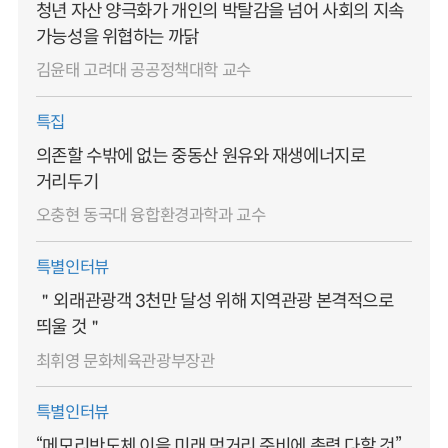
청년 자산 양극화가 개인의 박탈감을 넘어 사회의 지속
가능성을 위협하는 까닭
김윤태 고려대 공공정책대학 교수
특집
의존할 수밖에 없는 중동산 원유와 재생에너지로
거리두기
오충현 동국대 융합환경과학과 교수
특별인터뷰
＂외래관광객 3천만 달성 위해 지역관광 본격적으로
띄울 것＂
최휘영 문화체육관광부장관
특별인터뷰
“메모리반도체 이을 미래 먹거리 준비에 총력 다할 것”