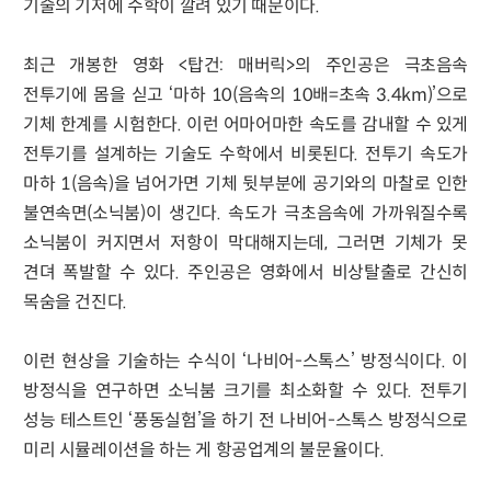
기술의 기저에 수학이 깔려 있기 때문이다.
최근 개봉한 영화 <탑건: 매버릭>의 주인공은 극초음속
전투기에 몸을 싣고 ‘마하 10(음속의 10배=초속 3.4km)’으로
기체 한계를 시험한다. 이런 어마어마한 속도를 감내할 수 있게
전투기를 설계하는 기술도 수학에서 비롯된다. 전투기 속도가
마하 1(음속)을 넘어가면 기체 뒷부분에 공기와의 마찰로 인한
불연속면(소닉붐)이 생긴다. 속도가 극초음속에 가까워질수록
소닉붐이 커지면서 저항이 막대해지는데, 그러면 기체가 못
견뎌 폭발할 수 있다. 주인공은 영화에서 비상탈출로 간신히
목숨을 건진다.
이런 현상을 기술하는 수식이 ‘나비어-스톡스’ 방정식이다. 이
방정식을 연구하면 소닉붐 크기를 최소화할 수 있다. 전투기
성능 테스트인 ‘풍동실험’을 하기 전 나비어-스톡스 방정식으로
미리 시뮬레이션을 하는 게 항공업계의 불문율이다.