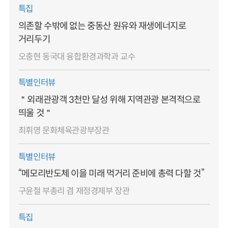
특집
의존할 수밖에 없는 중동산 원유와 재생에너지로
거리두기
오충현 동국대 융합환경과학과 교수
특별인터뷰
＂외래관광객 3천만 달성 위해 지역관광 본격적으로
띄울 것＂
최휘영 문화체육관광부장관
특별인터뷰
“메모리반도체 이을 미래 먹거리 준비에 총력 다할 것”
구윤철 부총리 겸 재정경제부 장관
특집