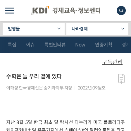
발행물
나라경제
특집
이슈
특별인터뷰
Now
연중기획
경제
구독관리
수학은 늘 우리 곁에 있다
이해성 한국경제신문 중기과학부 차장
2022년 09월호
지난 8월 5일 한국 최초 달 탐사선 다누리가 미국 플로리다주
케이프커내버럴 우주기지에서 스페이스X의 팰컨9 로켓을 타고