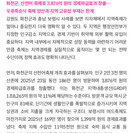
화천군, 산천어 축제로 3,876억 원의 경제파급효과 창출…
우후죽순식 축제 양산과 지역 고유성 부재는 한계
강원도 화천군과 충남 보령시 사례를 보면 지자체에서 지역축제가
얼마나 중요한지 더욱 명확히 알 수 있다. 두 지역은 행정안전부가
지정한 인구감소 지역으로, 경제 기반이 취약해 외부 활력 유입이
중요하다. 지역 내부에서 자체적으로 성장 동력을 마련하기 어려운
만큼 축제는 지역경제를 실질적으로 움직이는 몇 안 되는 전략
수단이며, 정책 효과도 명확히 나타난다.
먼저, 화천군의 산천어축제 개최 효과를 살펴보자. 인구 2만 3천 명의
산촌에 2025년 23일 동안 186만 명이 방문하며 3,876억 원의
경제파급효과를 창출했다. 이는 화천군 지역내총생산(GRDP)
1조8,265억 원의 약 11%에 해당하는 수준이다. 방문객 규모 역시 군
인구의 81배로, 단기간에 생활인구를 폭발적으로 증가시키며 지역
상권과 소비 지출을 크게 자극하는 구조다. 보령시의 머드축제도
마찬가지로 2025년 169만 명이 찾으며 1,398억 원의 경제효과를
냈다. 축제 자체 수입만 11억5천만 원으로 숙박·음식·교통 등