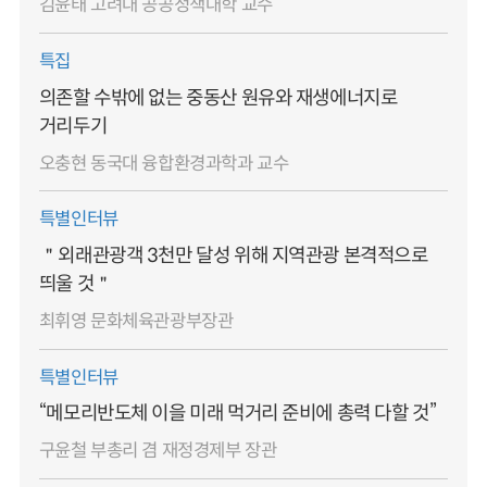
김윤태 고려대 공공정책대학 교수
특집
의존할 수밖에 없는 중동산 원유와 재생에너지로
거리두기
오충현 동국대 융합환경과학과 교수
특별인터뷰
＂외래관광객 3천만 달성 위해 지역관광 본격적으로
띄울 것＂
최휘영 문화체육관광부장관
특별인터뷰
“메모리반도체 이을 미래 먹거리 준비에 총력 다할 것”
구윤철 부총리 겸 재정경제부 장관