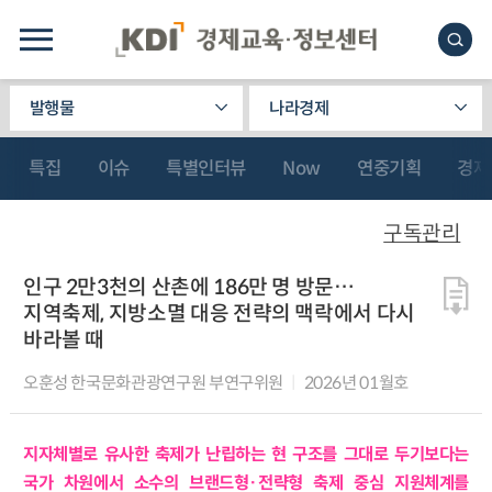
발행물
나라경제
특집
이슈
특별인터뷰
Now
연중기획
경제
구독관리
인구 2만3천의 산촌에 186만 명 방문…
지역축제, 지방소멸 대응 전략의 맥락에서 다시
바라볼 때
오훈성 한국문화관광연구원 부연구위원
2026년 01월호
지자체별로 유사한 축제가 난립하는 현 구조를 그대로 두기보다는
국가 차원에서 소수의 브랜드형·전략형 축제 중심 지원체계를