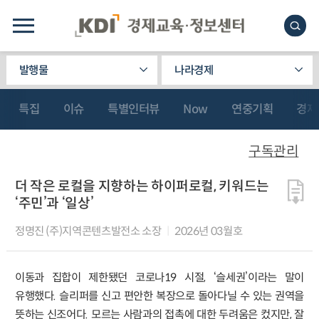
발행물
나라경제
특집
이슈
특별인터뷰
Now
연중기획
경제
구독관리
더 작은 로컬을 지향하는 하이퍼로컬, 키워드는
‘주민’과 ‘일상’
정명진 (주)지역콘텐츠발전소 소장
2026년 03월호
이동과 집합이 제한됐던 코로나19 시절, ‘슬세권’이라는 말이
유행했다. 슬리퍼를 신고 편안한 복장으로 돌아다닐 수 있는 권역을
뜻하는 신조어다. 모르는 사람과의 접촉에 대한 두려움은 컸지만, 잘