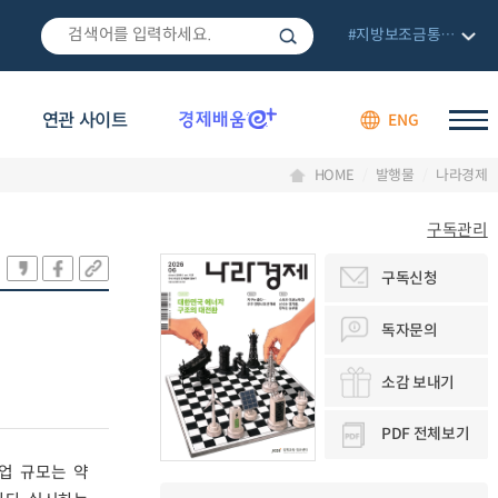
#지방보조금통합관리망
연관 사이트
ENG
HOME
발행물
나라경제
구독관리
구독신청
독자문의
소감 보내기
PDF 전체보기
산업 규모는 약