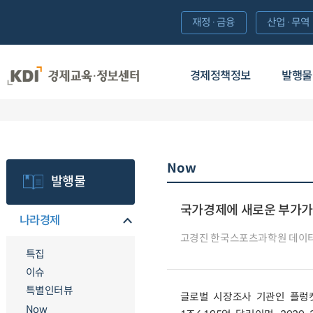
재정·금융
산업·무역
경제정책정보
발행물
Now
발행물
국가경제에 새로운 부가가치
나라경제
고경진 한국스포츠과학원 데이
특집
이슈
특별인터뷰
글로벌 시장조사 기관인 플렁켓 리
Now