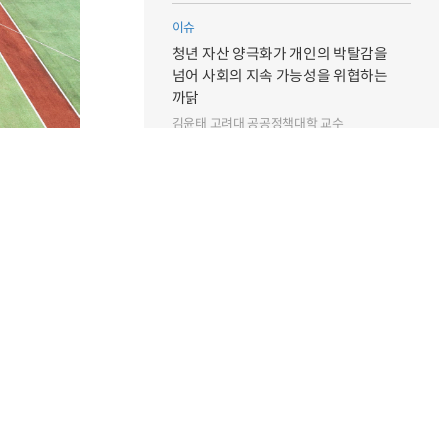
이슈
청년 자산 양극화가 개인의 박탈감을
넘어 사회의 지속 가능성을 위협하는
까닭
김윤태 고려대 공공정책대학 교수
특집
의존할 수밖에 없는 중동산 원유와
재생에너지로 거리두기
. 우선 제도적
오충현 동국대 융합환경과학과 교수
스포츠산업 분야
원이 이뤄지도록
특별인터뷰
립해 정책적으로
＂외래관광객 3천만 달성 위해 지역관광
으로 대처하고
본격적으로 띄울 것＂
최휘영 문화체육관광부장관
 있을까? 이는
1차 스포츠산업
특별인터뷰