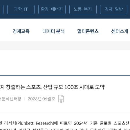
과학·IT
환경·에너지
노동·복지
경제·일반
경제교육
데이터 분석
멀티콘텐츠
센터소개
 창출하는 스포츠, 산업 규모 100조 시대로 도약
터분석센터장
2026년 06월호
서치(Plunkett Research)에 따르면 2024년 기준 글로벌 스포츠