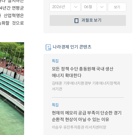
해마다 실시하는
보기
 4년간 연평균
차 산업혁명은
과월호 보기
속화할 것으로
나라경제 인기 콘텐츠
특집
모든 정책 수단 총동원해 국내 생산
에너지 확대한다
김태훈 기후에너지환경부 기후에너지정책과
서기관
특집
현재의 메모리 공급 부족이 단순한 경기
순환적 현상이 아닐 수 있는 이유
이승우 유진투자증권 리서치센터장