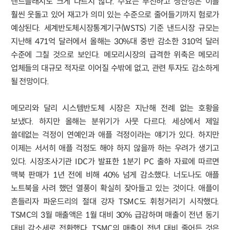
낸드플래시도 크게 다르지 않다. 수요는 부진하고 생산성은 이를
훨씬 웃돌고 있어 재고가 의미 있는 수준으로 줄어들기까지 험로가
예상된다. 세계반도체시장통계기구(WSTS) 기준 낸드시장 규모는
지난해 471억 달러에서 올해는 30%대 중반 감소한 310억 달러
수준에 그칠 것으로 보인다. 메모리시장의 급격한 위축은 메모리
업체들의 대규모 적자로 이어질 수밖에 없고, 관련 투자도 감소하게
될 전망이다.
메모리와 달리 시스템반도체 시장은 지난해 전례 없는 호황을
보냈다. 하지만 올해는 분위기가 사뭇 다르다. 세상에서 제일
쓸데없는 걱정이 연예인과 애플 걱정이라는 얘기가 있다. 하지만
이제는 서서히 애플 걱정도 해야 하지 않을까 하는 우려가 생기고
있다. 시장조사기관 IDC가 발표한 1분기 PC 출하 자료에 따르면
맥북 판매가 1년 전에 비해 40% 넘게 감소했다. 너도나도 애플
노트북을 사려 했던 열풍이 확실히 잦아들고 있는 것이다. 애플이
흔들리자 파운드리의 절대 강자 TSMC도 휘청거리기 시작했다.
TSMC의 3월 매출액은 1월 대비 30% 급감하며 매출이 전년 동기
대비 감소세로 전환했다. TSMC의 매출이 전년 대비 줄어든 것은