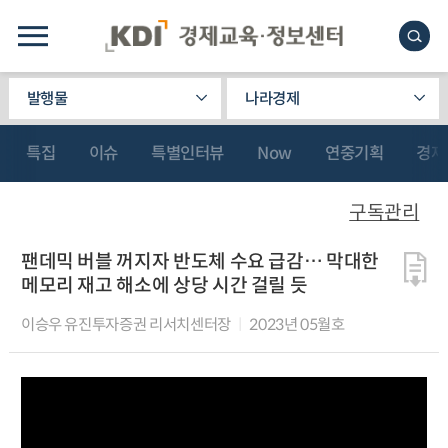
발행물
나라경제
특집
이슈
특별인터뷰
Now
연중기획
경제
구독관리
팬데믹 버블 꺼지자 반도체 수요 급감… 막대한
메모리 재고 해소에 상당 시간 걸릴 듯
이승우 유진투자증권 리서치센터장
2023년 05월호