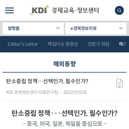
발행물
e경제정보리뷰
Editor’s Letter
핵심이슈 동영상
전문가 좌담
해외
해외동향
탄소중립 정책…선택인가, 필수인가?
KDI 경제정보센터 자료연구팀
2022년 02호
탄소중립 정책···선택인가, 필수인가?
- 중국, 미국, 일본, 독일을 중심으로 -