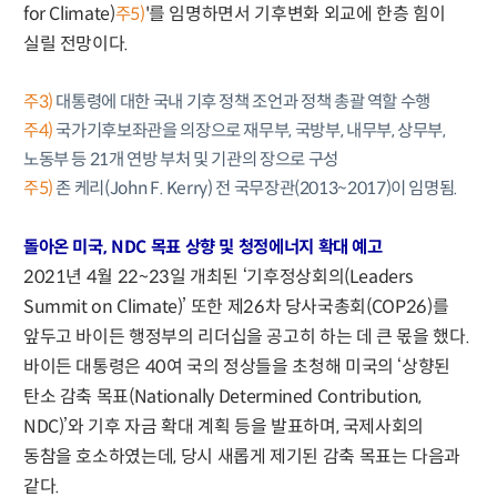
for Climate)
'를 임명하면서 기후변화 외교에 한층 힘이
주5)
실릴 전망이다.
주3)
대통령에 대한 국내 기후 정책 조언과 정책 총괄 역할 수행
주4)
국가기후보좌관을 의장으로 재무부, 국방부, 내무부, 상무부,
노동부 등 21개 연방 부처 및 기관의 장으로 구성
주5)
존 케리(John F. Kerry) 전 국무장관(2013~2017)이 임명됨.
돌아온 미국, NDC 목표 상향 및 청정에너지 확대 예고
2021년 4월 22~23일 개최된 ‘기후정상회의(Leaders
Summit on Climate)’ 또한 제26차 당사국총회(COP26)를
앞두고 바이든 행정부의 리더십을 공고히 하는 데 큰 몫을 했다.
바이든 대통령은 40여 국의 정상들을 초청해 미국의 ‘상향된
탄소 감축 목표(Nationally Determined Contribution,
NDC)’와 기후 자금 확대 계획 등을 발표하며, 국제사회의
동참을 호소하였는데, 당시 새롭게 제기된 감축 목표는 다음과
같다.