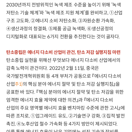
2030년까지 전방위적인 녹색 제조 수준을 높이기 위해 ‘녹색
저탄소 기술 체계’와 ‘녹색 제조 지원 체계’를 완비하고, ①산업
구조 고도화, ②에너지 소비 저탄소화, ③자원순환 가속화,
④생산과정의 청결화, ⑤제품 공급 녹색화, ⑥생산공정의
디지털화로 대표되는 6가지 전환을 추진한다는 것이 골자다.
탄소중립은 에너지 다소비 산업이 관건, 탄소 저감 실행지침 마련
탄소중립 실현을 위해선 무엇보다 에너지 다소비 산업에서의
감축 노력이 관건이다. 2022년 2월 11일, 중국은
국가발전개혁위원회 등 4개 부처가 공동으로 『에너지 다소비
산업
의 핵심 분야 에너지 절약 및 탄소 저감 실행지침』을
주1)
공표한 바 있다. 『핵심 분야의 에너지 절약 및 탄소 저감을 위한
엄격한 에너지 효율 제약에 대한 의견』과 『에너지 다소비
산업의 주요 영역별 에너지 효율 벤치마킹 수준에 관한 고시』에
따른 조치로, ①업그레이드 유도, ②기술연구 강화, ③집적 발전
촉진, ④노후산업 철수 가속화 등 4가지 방안이 제시되었다.
이를 통해 에너지 효율이 낮은 기업에는 선진 기술과 장비를