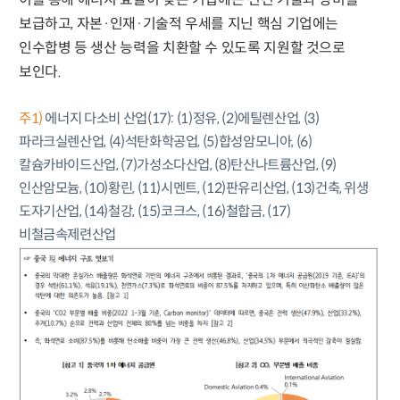
보급하고, 자본·인재·기술적 우세를 지닌 핵심 기업에는
인수합병 등 생산 능력을 치환할 수 있도록 지원할 것으로
보인다.
주1)
에너지 다소비 산업(17): (1)정유, (2)에틸렌산업, (3)
파라크실렌산업, (4)석탄화학공업, (5)합성암모니아, (6)
칼슘카바이드산업, (7)가성소다산업, (8)탄산나트륨산업, (9)
인산암모늄, (10)황린, (11)시멘트, (12)판유리산업, (13)건축, 위생
도자기산업, (14)철강, (15)코크스, (16)철합금, (17)
비철금속제련산업