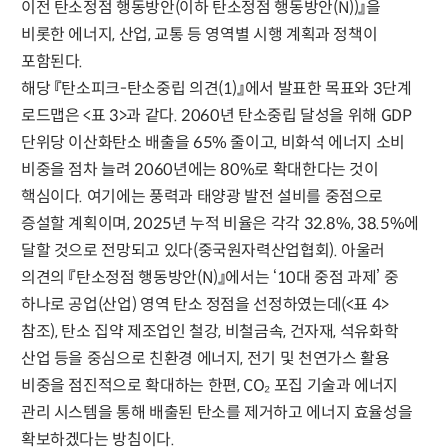
이전 탄소정점 행동방안(이하 탄소정점 행동방안(N))』을
비롯한 에너지, 산업, 교통 등 영역별 시행 계획과 정책이
포함된다.
해당 『탄소피크-탄소중립 의견(1)』에서 발표한 목표와 3단계
로드맵은 <표 3>과 같다. 2060년 탄소중립 달성을 위해 GDP
단위당 이산화탄소 배출을 65% 줄이고, 비화석 에너지 소비
비중을 점차 늘려 2060년에는 80%로 확대한다는 것이
핵심이다. 여기에는 풍력과 태양광 발전 설비를 중점으로
증설할 계획이며, 2025년 누적 비율은 각각 32.8%, 38.5%에
달할 것으로 전망되고 있다(중국원자력산업협회). 아울러
의견의 『탄소정점 행동방안(N)』에서는 ‘10대 중점 과제’ 중
하나로 공업(산업) 영역 탄소 정점을 선정하였는데(<표 4>
참조), 탄소 집약 제조업인 철강, 비철금속, 건자재, 석유화학
산업 등을 중심으로 친환경 에너지, 전기 및 천연가스 활용
비중을 점진적으로 확대하는 한편, CO₂ 포집 기술과 에너지
관리 시스템을 통해 배출된 탄소를 제거하고 에너지 효율성을
확보하겠다는 방침이다.