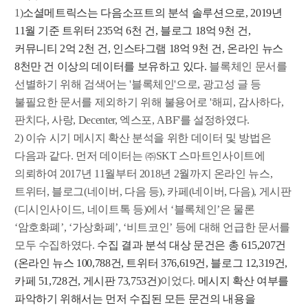
1)
소셜메트릭스는 다음소프트의 분석 솔루션으로, 2019년
11월 기준 트위터 235억 6천 건, 블로그 18억 9천 건,
커뮤니티 2억 2천 건, 인스타그램 18억 9천 건, 온라인 뉴스
8천만 건 이상의 데이터를 보유하고 있다.
블록체인 문서를
선별하기 위해 검색어는 '블록체인'으로, 광고성 글 등
불필요한 문서를 제외하기 위해 불용어로 '해피, 감사하다,
판치다, 사랑, Decenter, 엑스포, ABF'를 설정하였다.
2) 이슈 시기 메시지 확산 분석을 위한 데이터 및 방법은
다음과 같다. 먼저 데이터는
㈜SKT 스마트인사이트에
의뢰하여 2017년 11월부터 2018년 2월까지 온라인 뉴스,
트위터, 블로그(네이버, 다음 등), 카페(네이버, 다음), 게시판
(디시인사이드, 네이트톡 등)에서 ‘블록체인’은 물론
‘암호화폐’, ‘가상화폐’, ‘비트코인’ 등에 대해 언급한 문서를
모두 수집하였다.
수집 결과 분석 대상 문건은 총 615,207건
(온라인 뉴스 100,788건, 트위터 376,619건, 블로그 12,319건,
카페 51,728건, 게시판 73,753건)
이었다.
메시지 확산 여부를
파악하기 위해서는 먼저 수집된 모든 문건의 내용을