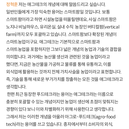
정혁훈
저는 애그테크의 개념에 대해 말씀드리고 싶습니다.
일반인들에게 가장 익숙한 용어는 스마트팜일 것입니다. 보통
스마트팜이라고 하면 시설농업을 떠올릴텐데요, 사실 스마트팜은
노지나 비닐하우스, 유리온실, 실내 수직 농장인 버티컬팜(vertical
farm)까지 모두 포괄하고 있습니다. 스마트팜보다 확장된 개념이
스마트농업이구요. 애그테크는 기본적으로 스마트팜과
스마트농업을 포함하지만 그보다 넓은 개념의 농업과 기술의 결합을
의미합니다. 과거에는 농산물 생산과 관련된 것을 농업이라고
했다면, 지금은 농산물을 가공하고 물류를 통해 유통하고, 이를
외식업에 활용하는 것까지 전체 가치사슬을 농업이라고 표현합니다.
즉, 기술을 통해 새로운 부가가치를 창출하는 모든 것을 애그테크라고
생각합니다.
한편 최근 등장한 푸드테크라는 용어는 애그테크라는 이름으로
충분히 포괄할 수 있는 개념이지만 농업이 생산에 초점이 맞춰지는
경향이 있다 보니 이와 차별화하기 위해 사용한다고 생각합니다.
그래서 저는 이러한 개념을 아울러 아그로-푸드테크(agro-food
tech)라는 용어를 쓰고 있습니다. 종자에서부터 소비자의 외식,