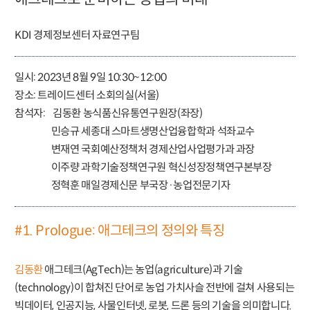
KDI 경제정보센터 자료연구팀
일시: 2023년 8월 9일 10:30~12:00
장소: 트레이드센터 소회의실(서울)
참석자: 김동환 농식품신유통연구원장(좌장)
민승규 세종대 스마트생명산업융합학과 석좌교수
변재연 국회예산정책처 경제산업사업평가과 과장
이주량 과학기술정책연구원 혁신성장정책연구본부장
정혁훈 매일경제신문 부국장·농업전문기자
#1. Prologue: 애그테크의 정의와 특징
김동환
애그테크(AgTech)는 농업(agriculture)과 기술
(technology)이 합쳐진 단어로 농업 가치사슬 전반에 걸쳐 사용되는
빅데이터, 인공지능, 사물인터넷, 로봇, 드론 등의 기술을 의미합니다.