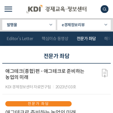
발행물
e경제정보리뷰
Editor’s Letter
핵심이슈 동영상
전문가 좌담
해외
전문가 좌담
애그테크(종합)편 - 애그테크로 준비하는
농업의 미래
KDI 경제정보센터 자료연구팀
2023년 03호
전문가 좌담
애그테크로 준비하는 농업의 미래