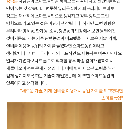
정혁훈
사람들이 스마트농업을 바라보는 시각이 다소 천편일률적인
면이 있는 것 같습니다. 번듯한 유리온실에서 파프리카나 토마토
정도는 재배해야 스마트농업으로 생각하고 정부 정책도 그런
방향으로 가고 있는 것은 아닌가 생각됩니다. 하지만 그런 방향은
우리나라 영세농, 한계농, 소농, 청년농의 입장에서 보면 동떨어진
것이거든요. 저는 기존 관행농업과 비교했을 때 새로운 기술, 기계,
설비를 이용해 농업의 가치를 높였다면 스마트농업이라고
생각합니다. 예컨대 우리나라의 대표적인 노지 농사는 벼농사인데요,
볍씨가 가볍다보니 드론으로 직파할 경우 파종 깊이가 얕아져서
새들이 쪼아먹는 문제가 생깁니다. 이때 볍씨에 철분 코팅을 해서
깊게 심겨지도록 하는 기술이 개발됐는데, 이 또한 스마트농업의
일종이라고 생각합니다.
"새로운 기술, 기계, 설비를 이용해서 농업 가치를 제고했다면
스마트농업"