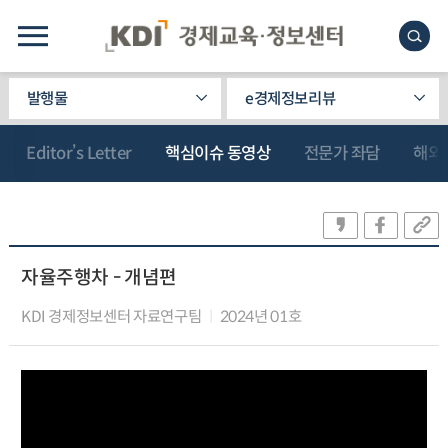
발행물
e경제정보리뷰
Editor’s Letter
핵심이슈 동영상
전문가 좌담
해외
자율주행차 - 개념편
KDI 경제정보센터 자료연구팀
2024년 01호