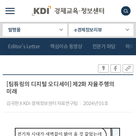
발행물
e경제정보리뷰
Editor’s Letter
핵심이슈 동영상
전문가 좌담
해외
[팀튜링의 디지털 오디세이] 제2화 자율주행의
미래
김국현 X KDI 경제정보센터 자료연구팀
2024년 01호