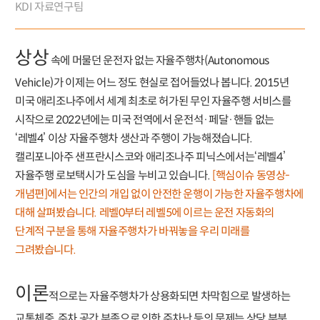
KDI 자료연구팀
상상
속에 머물던 운전자 없는 자율주행차(Autonomous
Vehicle)가 이제는 어느 정도 현실로 접어들었나 봅니다. 2015년
미국 애리조나주에서 세계 최초로 허가된 무인 자율주행 서비스를
시작으로 2022년에는 미국 전역에서 운전석·페달·핸들 없는
‘레벨4’ 이상 자율주행차 생산과 주행이 가능해졌습니다.
캘리포니아주 샌프란시스코와 애리조나주 피닉스에서는‘레벨4’
자율주행 로보택시가 도심을 누비고 있습니다.
[핵심이슈 동영상-
개념편]에서는 인간의 개입 없이 안전한 운행이 가능한 자율주행차에
대해 살펴봤습니다. 레벨0부터 레벨5에 이르는 운전 자동화의
단계적 구분을 통해 자율주행차가 바꿔놓을 우리 미래를
그려봤습니다.
이론
적으로는 자율주행차가 상용화되면 차막힘으로 발생하는
교통체증, 주차 공간 부족으로 인한 주차난 등의 문제는 상당 부분