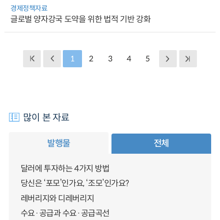
경제정책자료
글로벌 양자강국 도약을 위한 법적 기반 강화
1
2
3
4
5
많이 본 자료
발행물
전체
달러에 투자하는 4가지 방법
당신은 ‘포모’인가요, ‘조모’인가요?
레버리지와 디레버리지
수요·공급과 수요·공급곡선