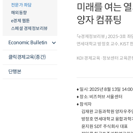
미래를 여는 열
전문가 좌담
해외동향
양자 컴퓨팅
e경제 웹툰
스페셜 경제정보리뷰
「e경제정보리뷰」 2025-3호 
Economic Bulletin
연세대학교 방정호 교수, KIST 한
클릭경제교육(종간)
KDI 경제교육·정보센터 교육콘
단행본
♦ 일시: 2025년 8월 13일 14:00 
♦ 장소: 비즈허브 서울센터
♦ 참석자
김재완 고등과학원 양자우주연
방정호 연세대학교 융합과학
윤지원 SDT 주식회사 대표