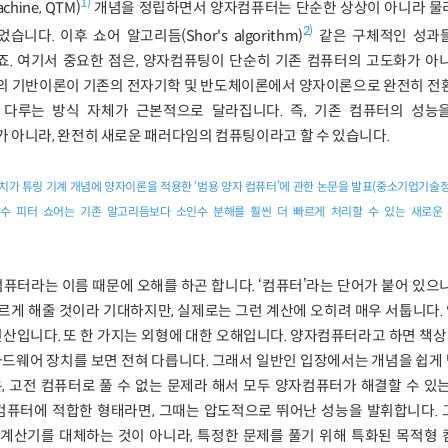
1)
hine, QTM)
개념을 정립하면서 양자컴퓨터는 단순한 상상이 아니라 물
2)
다. 이후 쇼어 알고리듬(Shor's algorithm)
같은 구체적인 성과
. 여기서 중요한 점은, 양자컴퓨팅이 단순히 기존 컴퓨터의 고도화가 아니
의 기반이론이 기존의 전자기학 및 반도체이론에서 양자이론으로 완전히 전환
 다루는 방식 자체가 근본적으로 달라집니다. 즉, 기존 컴퓨터의 성능
 아니라, 완전히 새로운 패러다임의 컴퓨팅이라고 할 수 있습니다.
이치가 튜링 기계 개념에 양자이론을 적용한 ‘범용 양자 컴퓨터’에 관한 논문을 발표(중소기업기술정보
과 교수 피터 쇼어는 기존 알고리듬보다 소인수 분해를 훨씬 더 빠르게 처리할 수 있는 새로운
퓨터라는 이름 때문에 오해를 하곤 합니다. ‘컴퓨터’라는 단어가 붙어 있으
르게 해줄 것이라 기대하지만, 실제로는 그런 계산에 오히려 매우 서툽니다
산입니다. 또 한 가지는 외형에 대한 오해입니다. 양자컴퓨터라고 하면 책상 
하드웨어 장치를 보면 전혀 다릅니다. 그래서 일반인 입장에서는 개념을 쉽
, 고전 컴퓨터로 풀 수 없는 문제라 해서 모두 양자컴퓨터가 해결할 수 있
자컴퓨터에 적합한 형태라면, 그때는 압도적으로 뛰어난 성능을 발휘합니다.
계산기를 대체하는 것이 아니라, 특정한 문제를 풀기 위해 특화된 목적형 