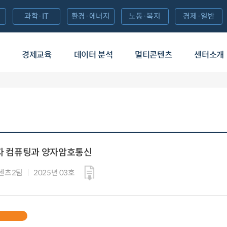
과학·IT
환경·에너지
노동·복지
경제·일반
경제교육
데이터 분석
멀티콘텐츠
센터소개
양자 컴퓨팅과 양자암호통신
콘텐츠2팀
2025년 03호