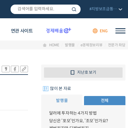
#지방보조금통합관리망
연관 사이트
ENG
HOME
발행물
e경제정보리뷰
전문가 좌담
지난호 보기
많이 본 자료
발행물
전체
달러에 투자하는 4가지 방법
당신은 ‘포모’인가요, ‘조모’인가요?