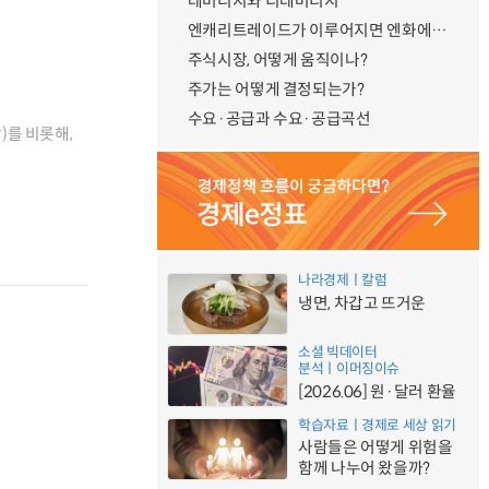
레버리지와 디레버리지
엔캐리트레이드가 이루어지면 엔화에 대한 수요가 증가하지 않나요?
주식시장, 어떻게 움직이나?
주가는 어떻게 결정되는가?
수요·공급과 수요·공급곡선
)를 비롯해,
나라경제ㅣ칼럼
냉면, 차갑고 뜨거운
소셜 빅데이터
분석ㅣ이머징이슈
[2026.06] 원·달러 환율
학습자료ㅣ경제로 세상 읽기
사람들은 어떻게 위험을
함께 나누어 왔을까?