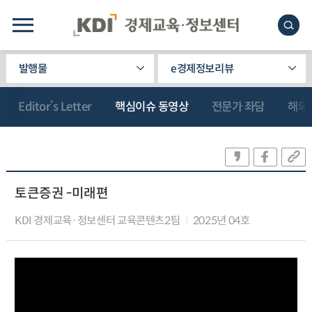
발행물
e경제정보리뷰
Editor’s Letter
핵심이슈 동영상
전문가 좌담
해외
토큰증권 -미래편
KDI 경제교육·정보센터 교육콘텐츠2팀
2025년 04호