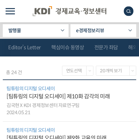
발행물
e경제정보리뷰
Editor’s Letter
핵심이슈 동영상
전문가 좌담
해외
총 24 건
팀튜링의 디지털 오디세이
[팀튜링의 디지털 오디세이] 제10화 감각의 미래
김국현 X KDI 경제정보센터 자료연구팀
2024.05.21
팀튜링의 디지털 오디세이
[팀튜링의 디지털 오디세이] 제9화 교육의 미래