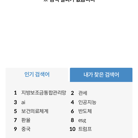
인기 검색어
내가 찾은 검색어
지방보조금통합관리망
1
관세
2
ai
인공지능
3
4
보건의료체계
반도체
5
6
환율
esg
7
8
중국
트럼프
9
10