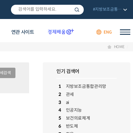
#지방보조금통합관리망
연관 사이트
ENG
HOME
인기 검색어
상세검색
1
지방보조금통합관리망
2
관세
3
ai
4
인공지능
5
보건의료체계
6
반도체
5
보건의료체계