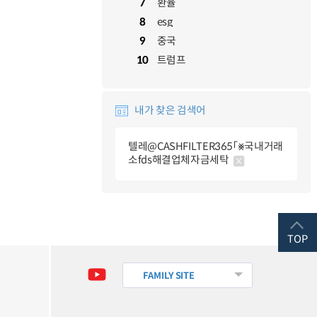
7
환율
8
esg
9
중국
10
트럼프
내가 찾은 검색어
텔레@CASHFILTER365「⨳국내거래
소fds해결업체자금세탁
TOP
FAMILY SITE