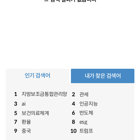
인기 검색어
내가 찾은 검색어
지방보조금통합관리망
1
관세
2
ai
인공지능
3
4
보건의료체계
5
반도체
6
보건의료체계
5
환율
esg
7
8
중국
트럼프
9
10