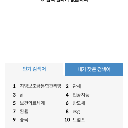
인기 검색어
내가 찾은 검색어
지방보조금통합관리망
1
관세
2
ai
인공지능
3
4
보건의료체계
반도체
5
6
환율
esg
7
8
중국
트럼프
9
10