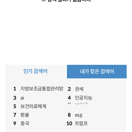
인기 검색어
내가 찾은 검색어
지방보조금통합관리망
1
관세
2
ai
인공지능
3
4
반도체
6
보건의료체계
5
반도체
6
환율
esg
7
8
중국
트럼프
9
10