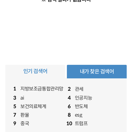
인기 검색어
내가 찾은 검색어
지방보조금통합관리망
1
관세
2
ai
인공지능
3
4
보건의료체계
반도체
5
6
환율
esg
7
8
중국
트럼프
9
10