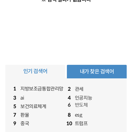
인기 검색어
내가 찾은 검색어
지방보조금통합관리망
1
관세
2
ai
인공지능
3
4
반도체
6
보건의료체계
5
환율
esg
7
8
반도체
6
중국
트럼프
9
10