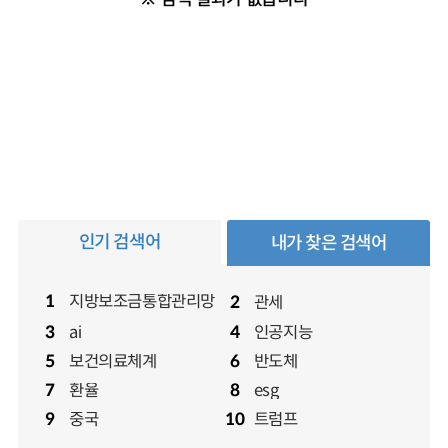
인기 검색어
내가 찾은 검색어
지방보조금통합관리망
1
관세
2
ai
인공지능
3
4
보건의료체계
반도체
5
6
환율
7
esg
8
중국
트럼프
9
10
환율
7