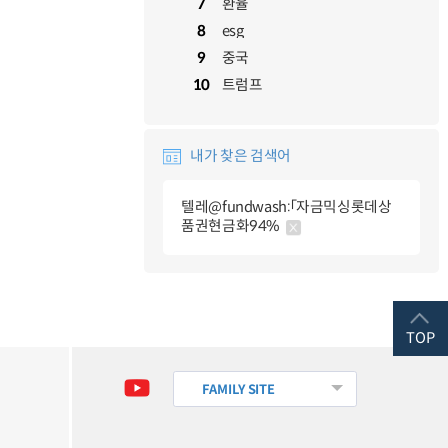
7
환율
8
esg
9
중국
10
트럼프
내가 찾은 검색어
텔레@fundwash:「자금믹싱롯데상
품권현금화94%
TOP
FAMILY SITE