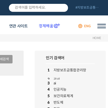
#지방보조금통합관리망
연관 사이트
ENG
HOME
인기 검색어
상세검색
1
지방보조금통합관리망
2
관세
2
관세
3
ai
4
인공지능
5
보건의료체계
6
반도체