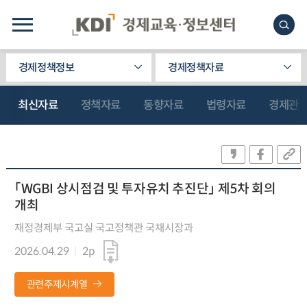
경제정책정보
경제정책자료
최신자료
정책자료
동향자료
법령자료
경제관
「WGBI 상시점검 및 투자유치 추진단」 제5차 회의
개최
재정경제부 국고실 국고정책관 국채시장과
2026.04.29
2p
관련주제시계열