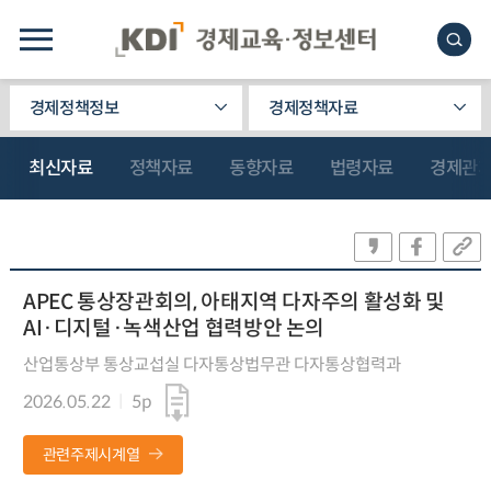
경제정책정보
경제정책자료
최신자료
정책자료
동향자료
법령자료
경제관
APEC 통상장관회의, 아태지역 다자주의 활성화 및
AI·디지털·녹색산업 협력방안 논의
산업통상부 통상교섭실 다자통상법무관 다자통상협력과
2026.05.22
5p
관련주제시계열