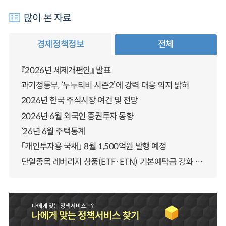
많이 본 자료
경제정책정보
전체
『2026년 세제개편안』 발표
과기정통부, ‘누누티비 시즌2’에 강력 대응 의지 밝혀
2026년 한국 주식시장 여건 및 전망
2026년 6월 외국인 증권투자 동향
‘26년 6월 주택통계
「개인투자용 국채」 8월 1,500억원 발행 예정
단일종목 레버리지 상품(ETF·ETN) 기본예탁금 강화 조기시행 방안 안내