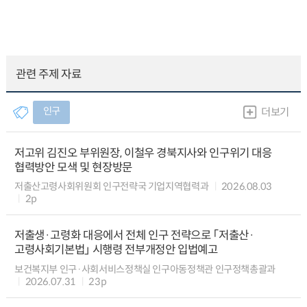
관련 주제 자료
인구
더보기
저고위 김진오 부위원장, 이철우 경북지사와 인구위기 대응
협력방안 모색 및 현장방문
저출산고령사회위원회 인구전략국 기업지역협력과
2026.08.03
2p
저출생·고령화 대응에서 전체 인구 전략으로 「저출산·
고령사회기본법」 시행령 전부개정안 입법예고
보건복지부 인구·사회서비스정책실 인구아동정책관 인구정책총괄과
2026.07.31
23p