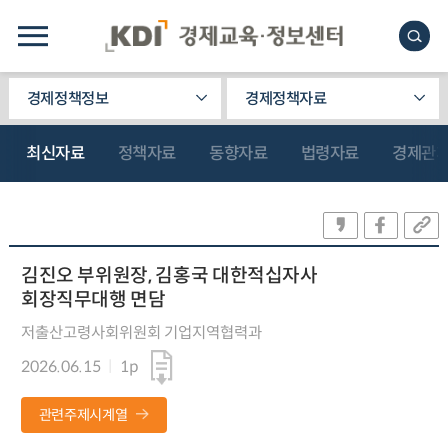
경제정책정보
경제정책자료
최신자료
정책자료
동향자료
법령자료
경제관
김진오 부위원장, 김홍국 대한적십자사
회장직무대행 면담
저출산고령사회위원회 기업지역협력과
2026.06.15
1p
관련주제시계열