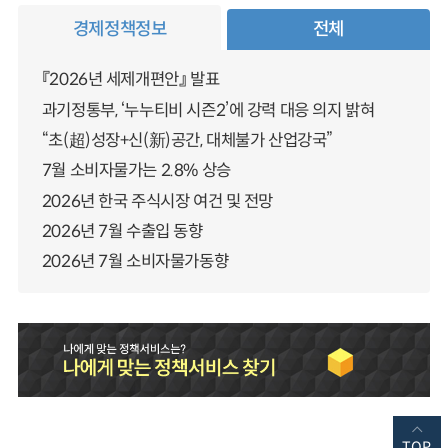
경제정책정보
전체
『2026년 세제개편안』 발표
과기정통부, ‘누누티비 시즌2’에 강력 대응 의지 밝혀
“초(超)성장+신(新)공간, 대체불가 산업강국”
7월 소비자물가는 2.8% 상승
2026년 한국 주식시장 여건 및 전망
2026년 7월 수출입 동향
2026년 7월 소비자물가동향
TOP