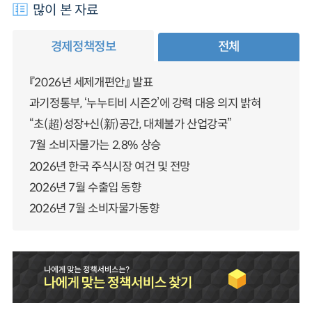
많이 본 자료
경제정책정보
전체
『2026년 세제개편안』 발표
과기정통부, ‘누누티비 시즌2’에 강력 대응 의지 밝혀
“초(超)성장+신(新)공간, 대체불가 산업강국”
7월 소비자물가는 2.8% 상승
2026년 한국 주식시장 여건 및 전망
2026년 7월 수출입 동향
2026년 7월 소비자물가동향