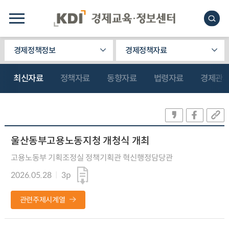
경제정책정보
경제정책자료
최신자료
정책자료
동향자료
법령자료
경제관
울산동부고용노동지청 개청식 개최
고용노동부 기획조정실 정책기획관 혁신행정담당관
2026.05.28
3p
관련주제시계열