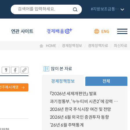
#지방보조금통합관리망
연관 사이트
ENG
HOME
경제정책정보
경제정책자료
최신자료
많이 본 자료
경제정책정보
전체
련주제시계열
『2026년 세제개편안』 발표
과기정통부, ‘누누티비 시즌2’에 강력 대응 의지 밝혀
2026년 한국 주식시장 여건 및 전망
2026년 6월 외국인 증권투자 동향
‘26년 6월 주택통계