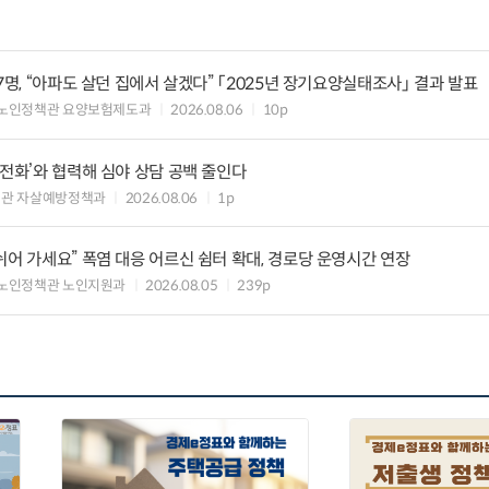
7명, “아파도 살던 집에서 살겠다” 「2025년 장기요양실태조사」 결과 발표
 노인정책관 요양보험제도과
2026.08.06
10p
의전화’와 협력해 심야 상담 공백 줄인다
책관 자살예방정책과
2026.08.06
1p
쉬어 가세요” 폭염 대응 어르신 쉼터 확대, 경로당 운영시간 연장
노인정책관 노인지원과
2026.08.05
239p