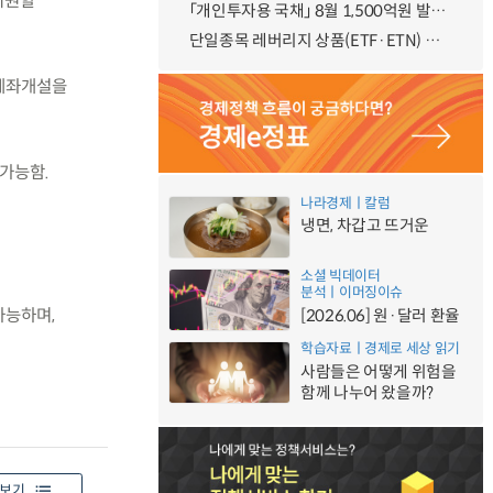
지원할
「개인투자용 국채」 8월 1,500억원 발행 예정
단일종목 레버리지 상품(ETF·ETN) 기본예탁금 강화 조기시행 방안 안내
 계좌개설을
가능함.
나라경제ㅣ칼럼
냉면, 차갑고 뜨거운
소셜 빅데이터
분석ㅣ이머징이슈
가능하며,
[2026.06] 원·달러 환율
학습자료ㅣ경제로 세상 읽기
사람들은 어떻게 위험을
함께 나누어 왔을까?
보기