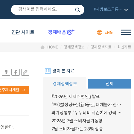
#지방보조금통합관리망
연관 사이트
ENG
HOME
경제정책정보
경제정책자료
최신자료
많이 본 자료
경제정책정보
전체
련주제시계열
『2026년 세제개편안』 발표
“초(超)성장+신(新)공간, 대체불가 산업강국”
과기정통부, ‘누누티비 시즌2’에 강력 대응 의지 밝혀
2026년 7월 소비자물가동향
운영한다.
7월 소비자물가는 2.8% 상승