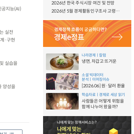
2026년 한국 주식시장 여건 및 전망
공지능(AI)
2026년 5월 경제활동인구조사 고령층 부가조사 결과
우는 실전
설계·구현
나라경제ㅣ칼럼
냉면, 차갑고 뜨거운
 및 실습을
소셜 빅데이터
분석ㅣ이머징이슈
[2026.06] 원·달러 환율
가 양성을
학습자료ㅣ경제로 세상 읽기
사람들은 어떻게 위험을
함께 나누어 왔을까?