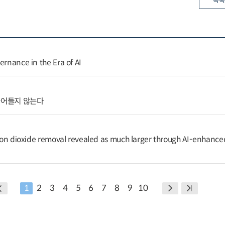
목록
ernance in the Era of AI
줄어들지 않는다
arbon dioxide removal revealed as much larger through AI-enhance
1
2
3
4
5
6
7
8
9
10