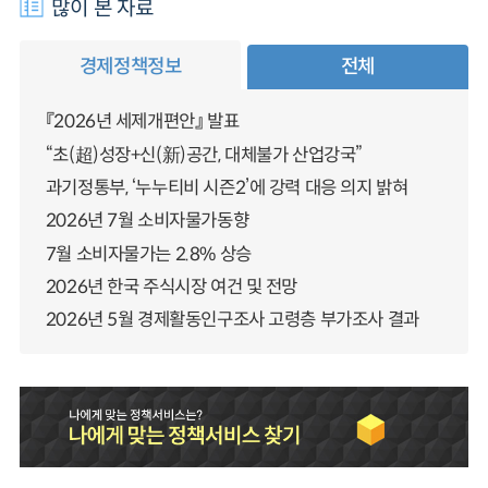
많이 본 자료
경제정책정보
전체
『2026년 세제개편안』 발표
“초(超)성장+신(新)공간, 대체불가 산업강국”
과기정통부, ‘누누티비 시즌2’에 강력 대응 의지 밝혀
2026년 7월 소비자물가동향
7월 소비자물가는 2.8% 상승
2026년 한국 주식시장 여건 및 전망
2026년 5월 경제활동인구조사 고령층 부가조사 결과