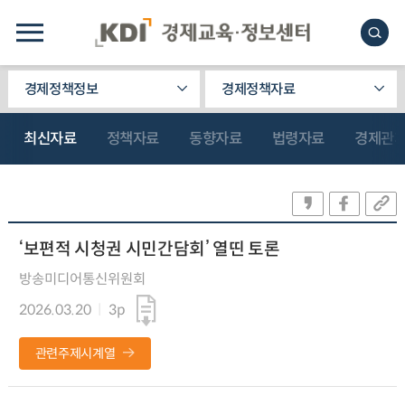
경제정책정보
경제정책자료
최신자료
정책자료
동향자료
법령자료
경제관
‘보편적 시청권 시민간담회’ 열띤 토론
방송미디어통신위원회
2026.03.20
3p
관련주제시계열